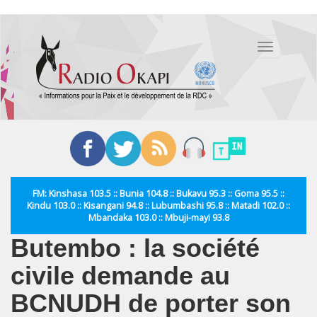
Aller
au
Toggle
contenu
navigation
principal
FM: Kinshasa 103.5 :: Bunia 104.8 :: Bukavu 95.3 :: Goma 95.5 ::
Kindu 103.0 :: Kisangani 94.8 :: Lubumbashi 95.8 :: Matadi 102.0 ::
Mbandaka 103.0 :: Mbuji-mayi 93.8
Butembo : la société
civile demande au
BCNUDH de porter son