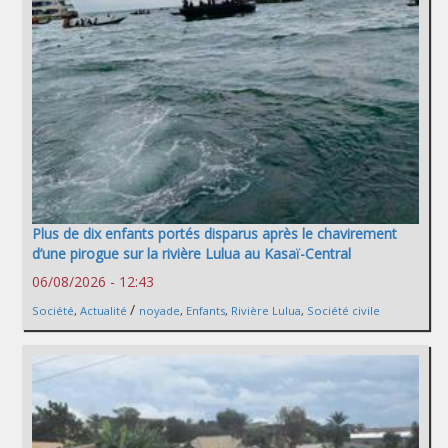
Plus de dix enfants portés disparus après le chavirement
d’une pirogue sur la rivière Lulua au Kasaï-Central
06/08/2026 - 12:43
/
Société
,
Actualité
noyade
,
Enfants
,
Rivière Lulua
,
Société civile