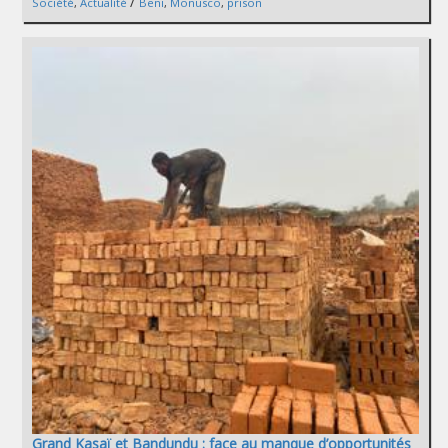
/
Société
,
Actualité
Beni
,
Monusco
,
prison
Grand Kasaï et Bandundu : face au manque d’opportunités