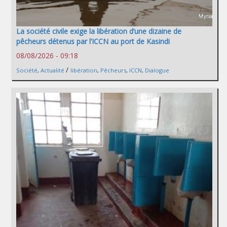
La société civile exige la libération d’une dizaine de
pêcheurs détenus par l’ICCN au port de Kasindi
08/08/2026 - 09:18
/
Société
,
Actualité
libération
,
Pêcheurs
,
ICCN
,
Dialogue