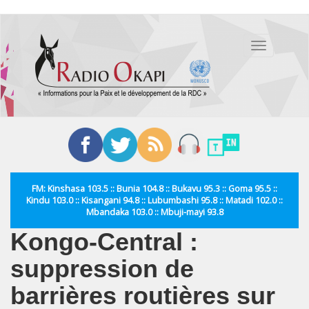
Aller
au
Toggle
contenu
navigation
principal
FM: Kinshasa 103.5 :: Bunia 104.8 :: Bukavu 95.3 :: Goma 95.5 ::
Kindu 103.0 :: Kisangani 94.8 :: Lubumbashi 95.8 :: Matadi 102.0 ::
Mbandaka 103.0 :: Mbuji-mayi 93.8
Kongo-Central :
suppression de
barrières routières sur