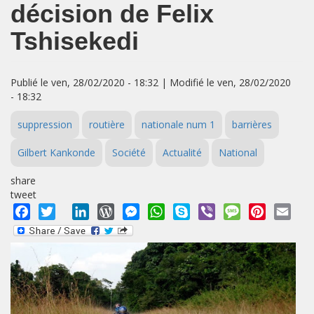
décision de Felix
Tshisekedi
Publié le ven, 28/02/2020 - 18:32 | Modifié le ven, 28/02/2020
- 18:32
suppression
routière
nationale num 1
barrières
Gilbert Kankonde
Société
Actualité
National
share
tweet
Facebook
Twitter
LinkedIn
WordPress
Messenger
WhatsApp
Skype
Viber
Message
Pinterest
Emai