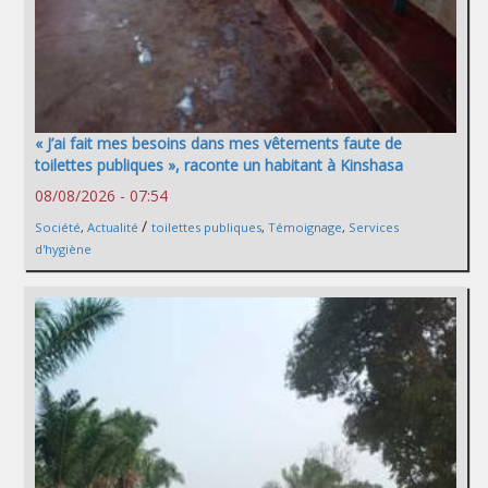
« J’ai fait mes besoins dans mes vêtements faute de
toilettes publiques », raconte un habitant à Kinshasa
08/08/2026 - 07:54
/
Société
,
Actualité
toilettes publiques
,
Témoignage
,
Services
d'hygiène