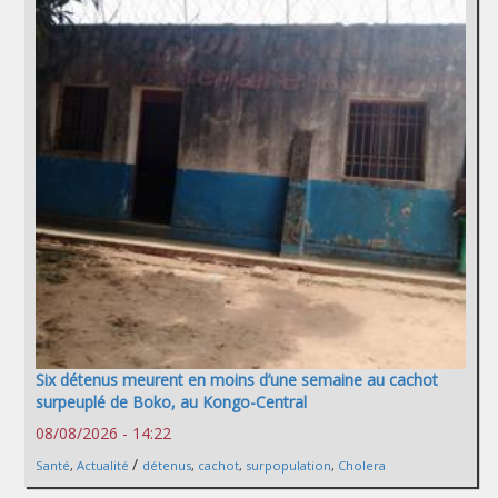
Six détenus meurent en moins d’une semaine au cachot
surpeuplé de Boko, au Kongo-Central
08/08/2026 - 14:22
/
Santé
,
Actualité
détenus
,
cachot
,
surpopulation
,
Cholera