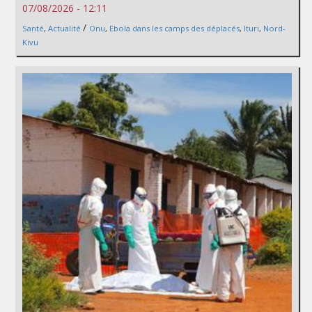
07/08/2026 - 12:11
/
Santé
,
Actualité
Onu
,
Ebola dans les camps des déplacés
,
Ituri
,
Nord-
Kivu