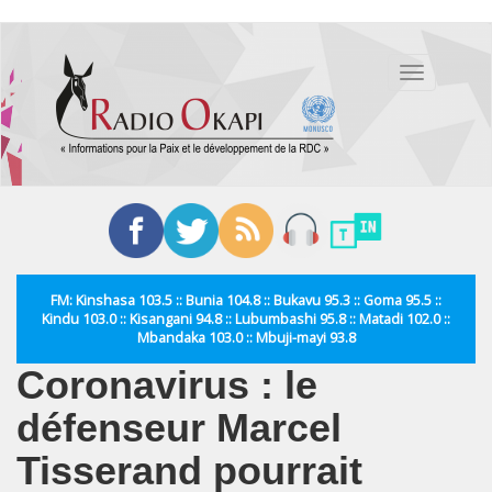
Aller
au
Toggle
contenu
navigation
principal
FM: Kinshasa 103.5 :: Bunia 104.8 :: Bukavu 95.3 :: Goma 95.5 ::
Kindu 103.0 :: Kisangani 94.8 :: Lubumbashi 95.8 :: Matadi 102.0 ::
Mbandaka 103.0 :: Mbuji-mayi 93.8
Coronavirus : le
défenseur Marcel
Tisserand pourrait