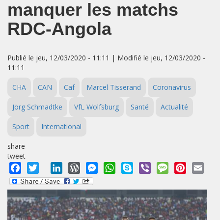
manquer les matchs
RDC-Angola
Publié le jeu, 12/03/2020 - 11:11 | Modifié le jeu, 12/03/2020 -
11:11
CHA
CAN
Caf
Marcel Tisserand
Coronavirus
Jörg Schmadtke
VfL Wolfsburg
Santé
Actualité
Sport
International
share
tweet
Facebook
Twitter
LinkedIn
WordPress
Messenger
WhatsApp
Skype
Viber
Message
Pinterest
Emai