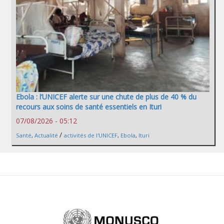
Ebola : l’UNICEF alerte sur une chute de plus de 40 % du
recours aux soins de santé essentiels en Ituri
07/08/2026 - 05:12
/
Santé
,
Actualité
activités de l'UNICEF
,
Ebola
,
Ituri