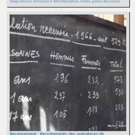
/
Okapi service
,
Émissions
démilitarisation
,
mines
,
police des mines
Recensement : Recrutements des opérateurs de