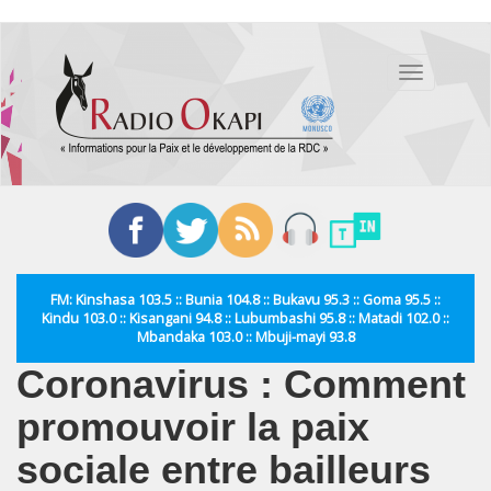
Aller
au
Toggle
contenu
navigation
principal
FM: Kinshasa 103.5 :: Bunia 104.8 :: Bukavu 95.3 :: Goma 95.5 ::
Kindu 103.0 :: Kisangani 94.8 :: Lubumbashi 95.8 :: Matadi 102.0 ::
Mbandaka 103.0 :: Mbuji-mayi 93.8
Coronavirus : Comment
promouvoir la paix
sociale entre bailleurs