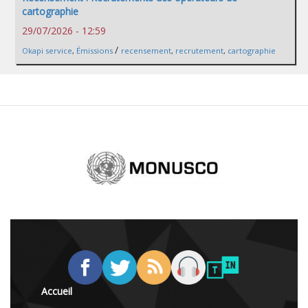
cartographie
29/07/2026 - 12:59
/
Okapi service
,
Émissions
recensement
,
recrutement
,
cartographie
Accueil