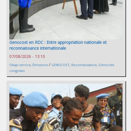
Genocost en RDC : Entre appropriation nationale et
reconnaissance internationale
07/08/2026 - 13:10
/
Okapi service
,
Émissions
GENOCOST
,
Reconnaissance
,
Génocide
congolais