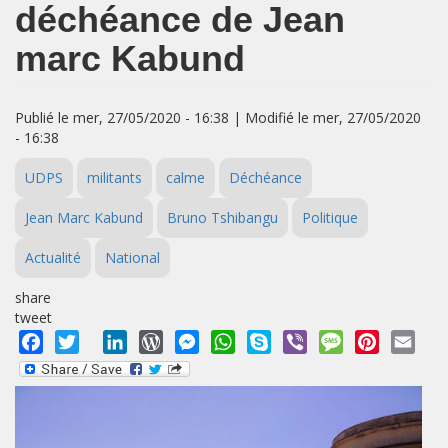
déchéance de Jean
marc Kabund
Publié le mer, 27/05/2020 - 16:38 | Modifié le mer, 27/05/2020
- 16:38
UDPS
militants
calme
Déchéance
Jean Marc Kabund
Bruno Tshibangu
Politique
Actualité
National
share
tweet
Facebook
Twitter
LinkedIn
WordPress
Messenger
WhatsApp
Skype
Viber
Message
Pinterest
Emai