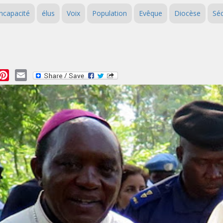
incapacité
élus
Voix
Population
Evêque
Diocèse
Séc
essage
Pinterest
Email