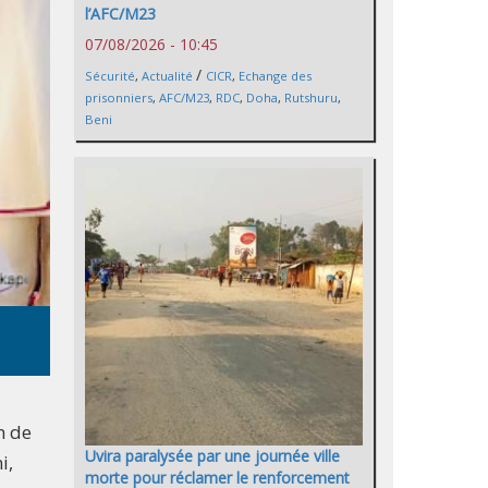
l’AFC/M23
07/08/2026 - 10:45
/
Sécurité
,
Actualité
CICR
,
Echange des
prisonniers
,
AFC/M23
,
RDC
,
Doha
,
Rutshuru
,
Beni
n de
Uvira paralysée par une journée ville
i,
morte pour réclamer le renforcement