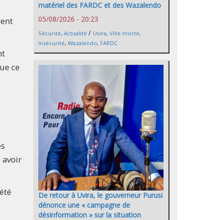
matériel des FARDC et des Wazalendo
05/08/2026 - 20:23
rent
/
Sécurité
,
Actualité
Uvira
,
Ville morte
,
Insécurité
,
Wazalendo
,
FARDC
nt
que ce
es
 avoir
été
De retour à Uvira, le gouverneur Purusi
dénonce une « campagne de
désinformation » sur la situation