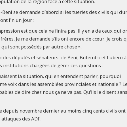
ulation de la région face à cette situation.
eni se demande d’abord si les tueries des civils qui du
nt fin un jour :
ession est que cela ne finira pas. Il y en a de ceux qui o
frères. Je me demande s’ils ont encore de cœur. Je crois 
 qui sont possédés par autre chose ».
é» des députés et sénateurs de Beni, Butembo et Lubero à
es institutions chargées de gérer ces questions :
nnaissent la situation, qui en entendent parler, pourquoi
me voix dans les assemblées provinciales et nationale ? L
ables de dire chez nous ça ne va pas. Qu’ils le disent sans
ue depuis novembre dernier au moins cinq cents civils ont 
s attaques des ADF.