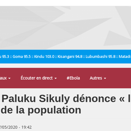
 95.3 :: Goma 95.5 :: Kindu 103.0 :: Kisangani 94.8 :: Lubumbashi 95.8 :: Matad
naux
Écouter en direct
#Ebola
Autres
 Paluku Sikuly dénonce « l
 de la population
7/05/2020 - 19:42