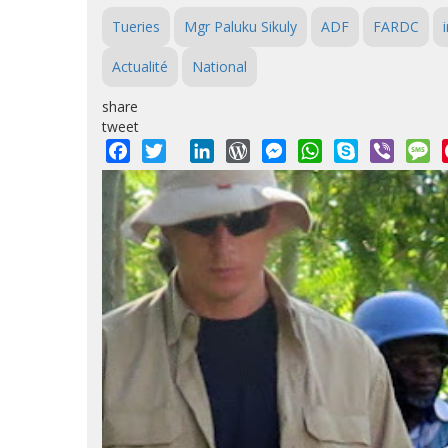
Tueries
Mgr Paluku Sikuly
ADF
FARDC
Actualité
National
share
tweet
Facebook
Twitter
LinkedIn
WordPress
Messenger
WhatsApp
Skype
Viber
M