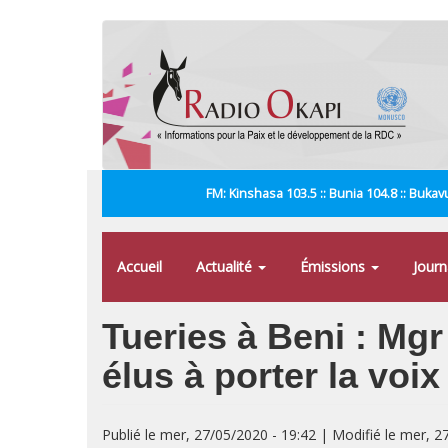
Aller
au
contenu
principal
FM: Kinshasa 103.5 :: Bunia 104.8 :: Bukavu
Accueil
Actualité
Émissions
Jour
Tueries à Beni : Mgr
élus à porter la voix
Publié le mer, 27/05/2020 - 19:42 | Modifié le mer, 2