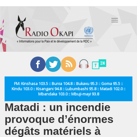
Aller
au
Toggle
contenu
navigation
principal
FM: Kinshasa 103.5 :: Bunia 104.8 :: Bukavu 95.3 :: Goma 95.5 ::
Kindu 103.0 :: Kisangani 94.8 :: Lubumbashi 95.8 :: Matadi 102.0 ::
Mbandaka 103.0 :: Mbuji-mayi 93.8
Matadi : un incendie
provoque d’énormes
dégâts matériels à