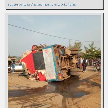
/
Société
,
Actualité
au Sud-Kivu
,
Kalehe
,
ONG ACTED