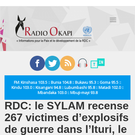
Aller
au
Toggle
contenu
navigation
principal
FM: Kinshasa 103.5 :: Bunia 104.8 :: Bukavu 95.3 :: Goma 95.5 ::
Kindu 103.0 :: Kisangani 94.8 :: Lubumbashi 95.8 :: Matadi 102.0 ::
Mbandaka 103.0 :: Mbuji-mayi 93.8
RDC: le SYLAM recense
267 victimes d’explosifs
de guerre dans l’Ituri, le