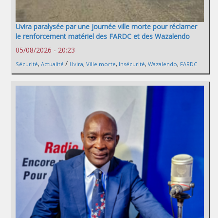
Uvira paralysée par une journée ville morte pour réclamer
le renforcement matériel des FARDC et des Wazalendo
05/08/2026 - 20:23
/
Sécurité
,
Actualité
Uvira
,
Ville morte
,
Insécurité
,
Wazalendo
,
FARDC