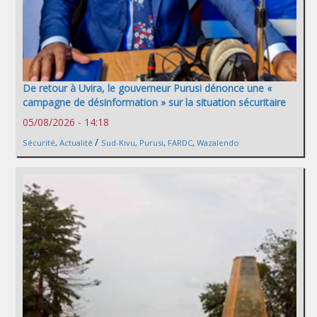
De retour à Uvira, le gouverneur Purusi dénonce une «
campagne de désinformation » sur la situation sécuritaire
05/08/2026 - 14:18
/
Sécurité
,
Actualité
Sud-Kivu
,
Purusi
,
FARDC
,
Wazalendo