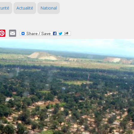
urité
Actualité
National
essage
Pinterest
Email