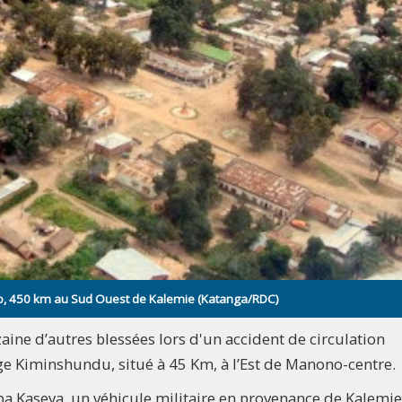
ono, 450 km au Sud Ouest de Kalemie (Katanga/RDC)
aine d’autres blessées lors d'un accident de circulation
age Kiminshundu, situé à 45 Km, à l’Est de Manono-centre.
mba Kaseya, un véhicule militaire en provenance de Kalemi