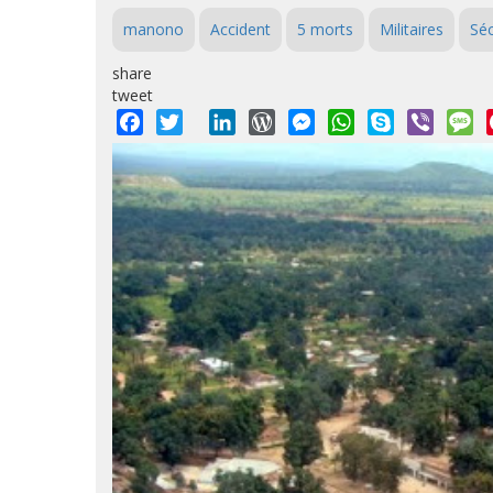
manono
Accident
5 morts
Militaires
Séc
share
tweet
Facebook
Twitter
LinkedIn
WordPress
Messenger
WhatsApp
Skype
Viber
M