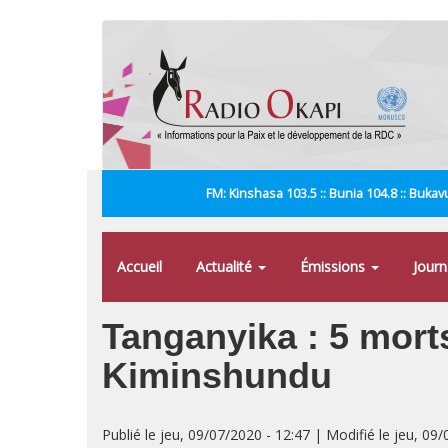
Aller
au
contenu
principal
FM: Kinshasa 103.5 :: Bunia 104.8 :: Bukavu
Accueil
Actualité
Émissions
Jour
Tanganyika : 5 mort
Kiminshundu
Publié le jeu, 09/07/2020 - 12:47 | Modifié le jeu, 09