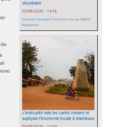
sécuritaire
05/08/2026 - 14:18
ier
/
Sécurité
,
Actualité
Sud-Kivu
,
Purusi
,
FARDC
,
Wazalendo
ide.
a
sé
anono
L'insécurité vide les carrés miniers et
asphyxie l'économie locale à Mambasa
05/08/2026 - 11:04