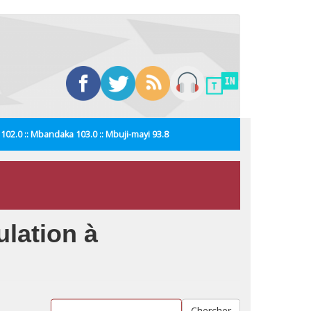
i 102.0 :: Mbandaka 103.0 :: Mbuji-mayi 93.8
ulation à
Chercher