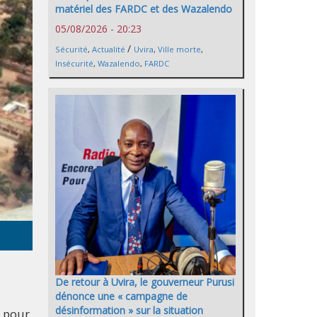
matériel des FARDC et des Wazalendo
05/08/2026 - 20:23
/
Sécurité
,
Actualité
Uvira
,
Ville morte
,
Insécurité
,
Wazalendo
,
FARDC
De retour à Uvira, le gouverneur Purusi
dénonce une « campagne de
désinformation » sur la situation
e pour