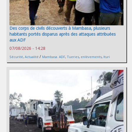
Des corps de civils découverts à Mambasa, plusieurs
habitants portés disparus après des attaques attribuées
aux ADF
07/08/2026 - 14:28
/
Sécurité
,
Actualité
Mambasa. ADF
,
Tueries
,
enlèvements
,
Ituri