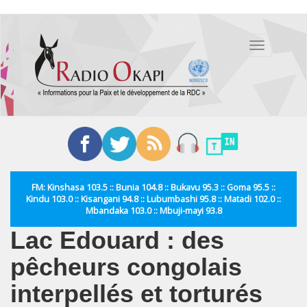
Aller
au
Toggle
contenu
navigation
principal
FM: Kinshasa 103.5 :: Bunia 104.8 :: Bukavu 95.3 :: Goma 95.5 ::
Kindu 103.0 :: Kisangani 94.8 :: Lubumbashi 95.8 :: Matadi 102.0 ::
Mbandaka 103.0 :: Mbuji-mayi 93.8
Lac Edouard : des
pêcheurs congolais
interpellés et torturés