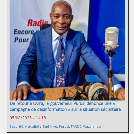
De retour à Uvira, le gouverneur Purusi dénonce une «
campagne de désinformation » sur la situation sécuritaire
05/08/2026 - 14:18
/
Sécurité
,
Actualité
Sud-Kivu
,
Purusi
,
FARDC
,
Wazalendo