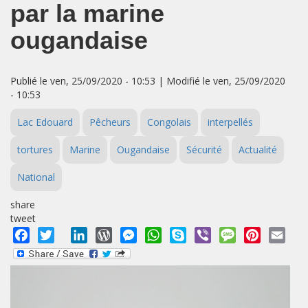
par la marine
ougandaise
Publié le ven, 25/09/2020 - 10:53 | Modifié le ven, 25/09/2020
- 10:53
Lac Edouard
Pêcheurs
Congolais
interpellés
tortures
Marine
Ougandaise
Sécurité
Actualité
National
share
tweet
Facebook
Twitter
LinkedIn
WordPress
Messenger
WhatsApp
Skype
Viber
Message
Pinterest
Emai