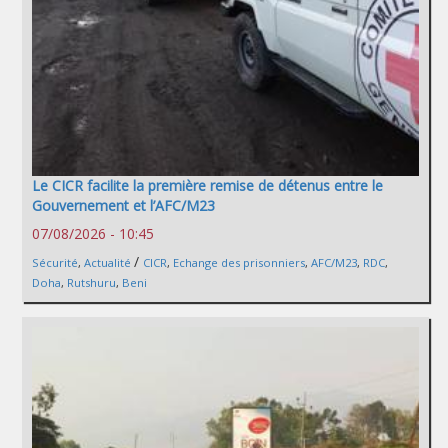
Le CICR facilite la première remise de détenus entre le
Gouvernement et l’AFC/M23
07/08/2026 - 10:45
/
Sécurité
,
Actualité
CICR
,
Echange des prisonniers
,
AFC/M23
,
RDC
,
Doha
,
Rutshuru
,
Beni