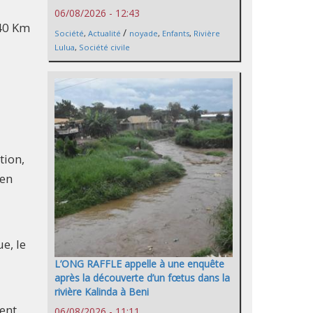
06/08/2026 - 12:43
 40 Km
/
Société
,
Actualité
noyade
,
Enfants
,
Rivière
Lulua
,
Société civile
tion,
 en
e, le
L’ONG RAFFLE appelle à une enquête
après la découverte d’un fœtus dans la
rivière Kalinda à Beni
ment
06/08/2026 - 11:11