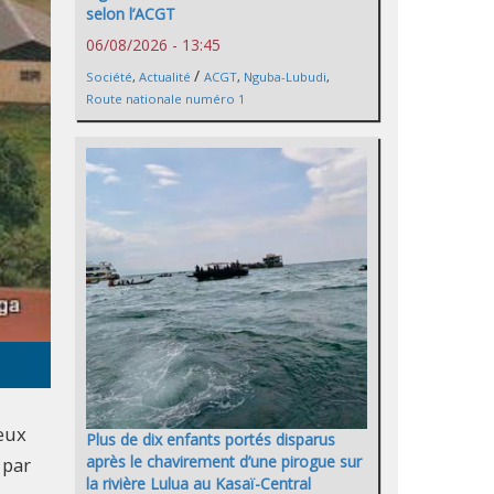
selon l’ACGT
06/08/2026 - 13:45
/
Société
,
Actualité
ACGT
,
Nguba-Lubudi
,
Route nationale numéro 1
deux
Plus de dix enfants portés disparus
après le chavirement d’une pirogue sur
 par
la rivière Lulua au Kasaï-Central