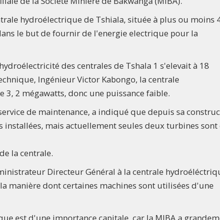
filiale de la Société Miniere de Bakwanga (MIBA).
entrale hydroélectrique de Tshiala, située à plus ou moins
dans le but de fournir de l'energie electrique pour la
’hydroélectricité des centrales de Tshala 1 s'elevait à 18
chnique, Ingénieur Victor Kabongo, la centrale
 3, 2 mégawatts, donc une puissance faible.
service de maintenance, a indiqué que depuis sa construc
es installées, mais actuellement seules deux turbines sont
de la centrale.
ministrateur Directeur Général à la centrale hydroéléctriqu
la manière dont certaines machines sont utilisées d'une
rique est d'une importance capitale, car la MIBA a grande