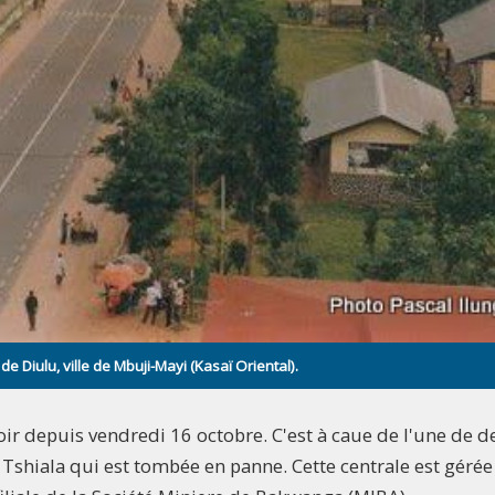
Diulu, ville de Mbuji-Mayi (Kasaï Oriental).
noir depuis vendredi 16 octobre. C'est à caue de l'une de 
Tshiala qui est tombée en panne. Cette centrale est gérée