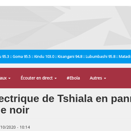
 95.3 :: Goma 95.5 :: Kindu 103.0 :: Kisangani 94.8 :: Lubumbashi 95.8 :: Matad
naux
Écouter en direct
#Ebola
Autres
ectrique de Tshiala en pann
e noir
/10/2020 - 10:14