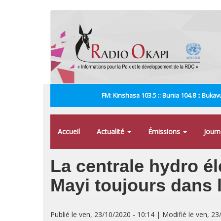
Aller
au
contenu
principal
FM: Kinshasa 103.5 :: Bunia 104.8 :: Bukavu
Accueil
Actualité
Émissions
Jour
La centrale hydro él
Mayi toujours dans l
Publié le ven, 23/10/2020 - 10:14 | Modifié le ven, 23