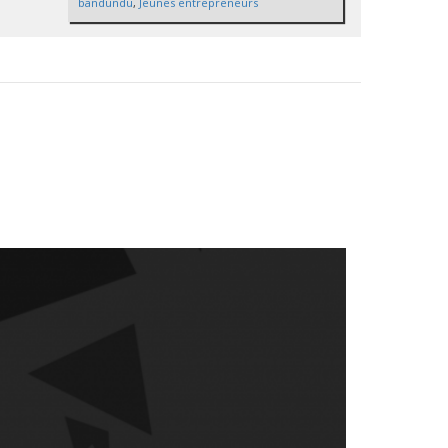
bandundu
,
Jeunes entrepreneurs