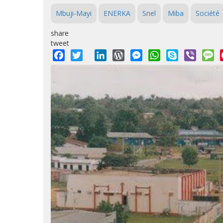
Mbuji-Mayi
ENERKA
Snel
Miba
Société
share
tweet
Facebook
Twitter
LinkedIn
WordPress
Messenger
WhatsApp
Skype
Viber
M