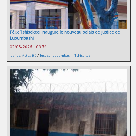
Félix Tshisekedi inaugure le nouveau palais de justice de
Lubumbashi
02/08/2026 - 06:56
/
Justice
,
Actualité
Justice
,
Lubumbashi
,
Tshisekedi