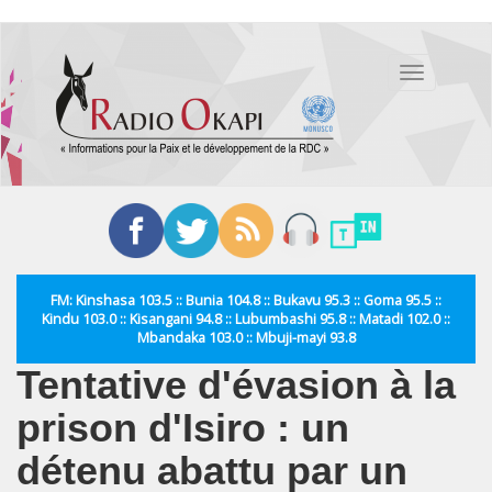
Aller
au
Toggle
contenu
navigation
principal
FM: Kinshasa 103.5 :: Bunia 104.8 :: Bukavu 95.3 :: Goma 95.5 ::
Kindu 103.0 :: Kisangani 94.8 :: Lubumbashi 95.8 :: Matadi 102.0 ::
Mbandaka 103.0 :: Mbuji-mayi 93.8
Tentative d'évasion à la
prison d'Isiro : un
détenu abattu par un