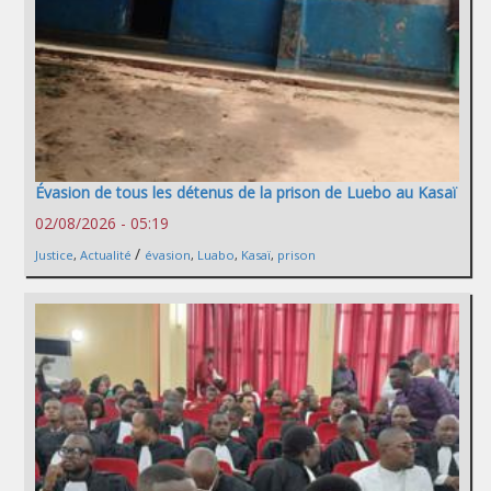
Évasion de tous les détenus de la prison de Luebo au Kasaï
02/08/2026 - 05:19
/
Justice
,
Actualité
évasion
,
Luabo
,
Kasaï
,
prison