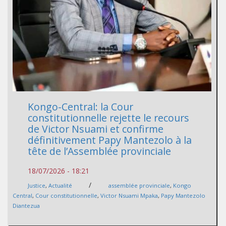
Kongo-Central: la Cour
constitutionnelle rejette le recours
de Victor Nsuami et confirme
définitivement Papy Mantezolo à la
tête de l’Assemblée provinciale
18/07/2026 - 18:21
/
Justice
,
Actualité
assemblée provinciale
,
Kongo
Central
,
Cour constitutionnelle
,
Victor Nsuami Mpaka
,
Papy Mantezolo
Diantezua