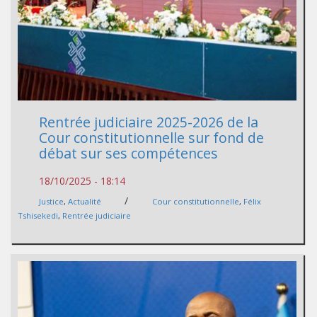
Rentrée judiciaire 2025-2026 de la
Cour constitutionnelle sur fond de
débat sur ses compétences
18/10/2025 - 18:14
/
Justice
,
Actualité
Cour constitutionnelle
,
Félix
Tshisekedi
,
Rentrée judiciaire