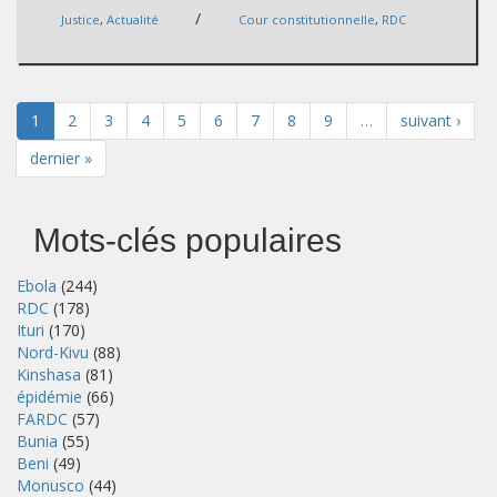
/
Justice
,
Actualité
Cour constitutionnelle
,
RDC
1
2
3
4
5
6
7
8
9
…
suivant ›
dernier »
Mots-clés populaires
Ebola
(244)
RDC
(178)
Ituri
(170)
Nord-Kivu
(88)
Kinshasa
(81)
épidémie
(66)
FARDC
(57)
Bunia
(55)
Beni
(49)
Monusco
(44)