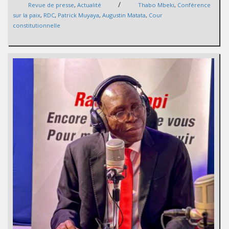
/
Revue de presse
,
Actualité
Thabo Mbeki
,
Conférence
sur la paix
,
RDC
,
Patrick Muyaya
,
Augustin Matata
,
Cour
constitutionnelle