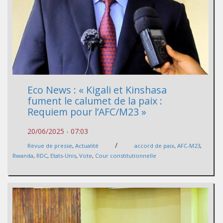
Eco News : « Kigali et Kinshasa
fument le calumet de la paix :
Requiem pour l’AFC/M23 »
20/06/2025 - 07:03
/
Revue de presse
,
Actualité
accord de paix
,
AFC-M23
,
Rwanda
,
RDC
,
Etats-Unis
,
Vote
,
Cour constitutionnelle