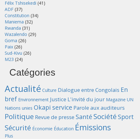
Félix Tshisekedi
(41)
ADF
(37)
Constitution
(34)
Maniema
(32)
Rwanda
(31)
Wazalendo
(29)
Goma
(26)
Paix
(26)
Sud-Kivu
(26)
M23
(24)
Catégories
Actualité
En
Dialogue entre Congolais
Culture
bref
Justice
L'invité du jour
Environnement
Magazine UN
Okapi service
Parole aux auditeurs
Nations unies
Politique
Société
Santé
Sport
Revue de presse
Émissions
Sécurité
Économie
Éducation
Plus