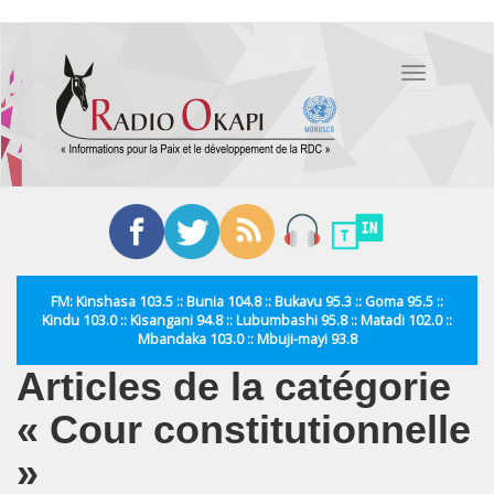
Aller
au
Toggle
contenu
navigation
principal
FM: Kinshasa 103.5 :: Bunia 104.8 :: Bukavu 95.3 :: Goma 95.5 ::
Kindu 103.0 :: Kisangani 94.8 :: Lubumbashi 95.8 :: Matadi 102.0 ::
Mbandaka 103.0 :: Mbuji-mayi 93.8
Articles de la catégorie
« Cour constitutionnelle
»