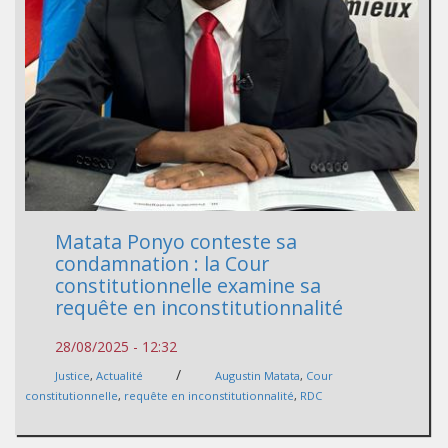
Matata Ponyo conteste sa
condamnation : la Cour
constitutionnelle examine sa
requête en inconstitutionnalité
28/08/2025 - 12:32
/
Justice
,
Actualité
Augustin Matata
,
Cour
constitutionnelle
,
requête en inconstitutionnalité
,
RDC