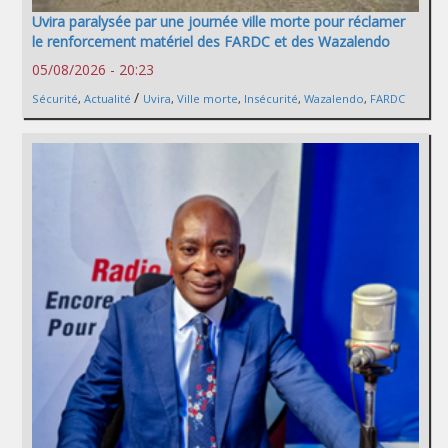
Uvira paralysée par une journée ville morte pour réclamer
le renforcement matériel des FARDC et des Wazalendo
05/08/2026 - 20:23
/
Sécurité
,
Actualité
Uvira
,
Ville morte
,
Insécurité
,
Wazalendo
,
FARDC