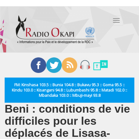
Aller
au
Toggle
contenu
navigation
principal
FM: Kinshasa 103.5 :: Bunia 104.8 :: Bukavu 95.3 :: Goma 95.5 ::
Kindu 103.0 :: Kisangani 94.8 :: Lubumbashi 95.8 :: Matadi 102.0 ::
Mbandaka 103.0 :: Mbuji-mayi 93.8
Beni : conditions de vie
difficiles pour les
déplacés de Lisasa-