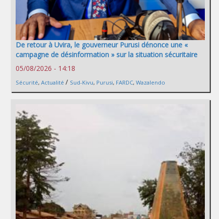
De retour à Uvira, le gouverneur Purusi dénonce une «
campagne de désinformation » sur la situation sécuritaire
05/08/2026 - 14:18
/
Sécurité
,
Actualité
Sud-Kivu
,
Purusi
,
FARDC
,
Wazalendo