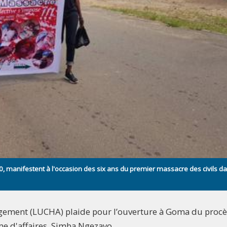
, manifestent à l'occasion des six ans du premier massacre des civils da
gement (LUCHA) plaide pour l’ouverture à Goma du procè
e d'affaires, Simba Ngezayo.