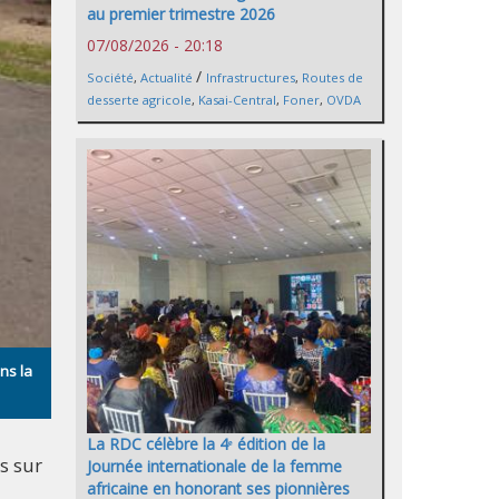
au premier trimestre 2026
07/08/2026 - 20:18
/
Société
,
Actualité
Infrastructures
,
Routes de
desserte agricole
,
Kasai-Central
,
Foner
,
OVDA
ns la
La RDC célèbre la 4ᵉ édition de la
s sur
Journée internationale de la femme
africaine en honorant ses pionnières