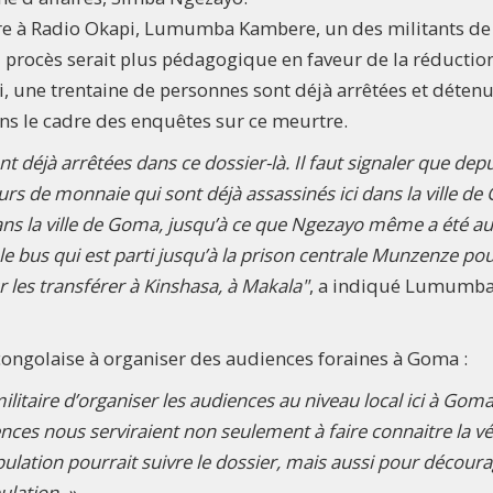
re à Radio Okapi, Lumumba Kambere, un des militants de
rocès serait plus pédagogique en faveur de la réductio
ui, une trentaine de personnes sont déjà arrêtées et déten
ns le cadre des enquêtes sur ce meurtre.
t déjà arrêtées dans ce dossier-là. Il faut signaler que depu
urs de monnaie qui sont déjà assassinés ici dans la ville d
 dans la ville de Goma, jusqu’à ce que Ngezayo même a été au
 le bus qui est parti jusqu’à la prison centrale Munzenze po
les transférer à Kinshasa, à Makala"
, a indiqué Lumumb
ice congolaise à organiser des audiences foraines à Goma :
litaire d’organiser les audiences au niveau local ici à Goma
ences nous serviraient non seulement à faire connaitre la vé
ulation pourrait suivre le dossier, mais aussi pour décour
ulation. »