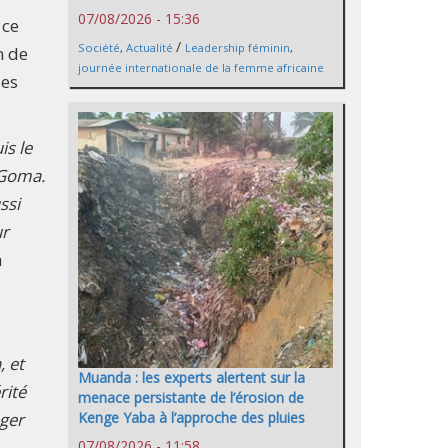
07/08/2026 - 15:36
 ce
/
Société
,
Actualité
Leadership féminin
,
n de
journée internationale de la femme africaine
ues
is le
e Goma.
ssi
ur
a
, et
Muanda : les experts alertent sur la
rité
menace persistante de l’érosion de
Kenge Yaba à l’approche des pluies
ager
07/08/2026 - 11:58