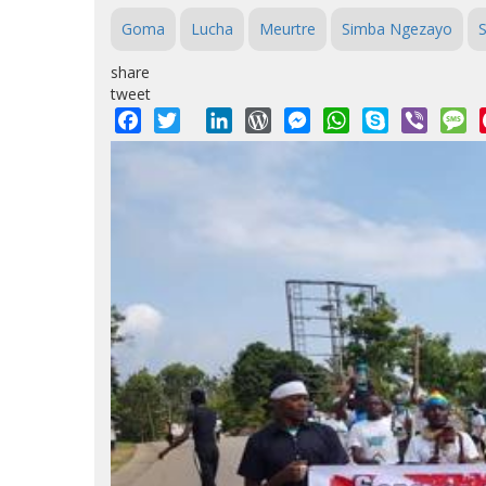
Goma
Lucha
Meurtre
Simba Ngezayo
S
share
tweet
Facebook
Twitter
LinkedIn
WordPress
Messenger
WhatsApp
Skype
Viber
M