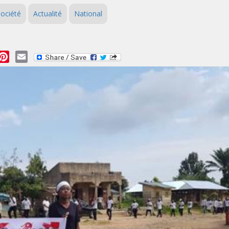
ociété
Actualité
National
essage
Pinterest
Email