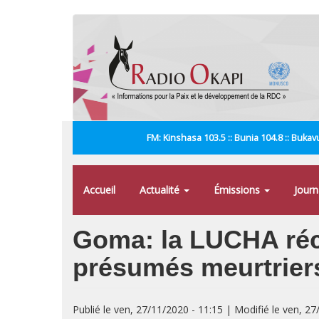
Aller
au
contenu
principal
FM: Kinshasa 103.5 :: Bunia 104.8 :: Bukavu
Accueil
Actualité
Émissions
Jour
Goma: la LUCHA réc
présumés meurtrier
Publié le ven, 27/11/2020 - 11:15 | Modifié le ven, 27