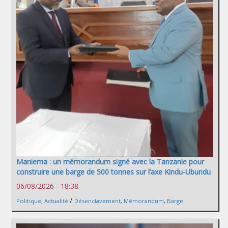
Maniema : un mémorandum signé avec la Tanzanie pour
construire une barge de 500 tonnes sur l’axe Kindu-Ubundu
06/08/2026 - 18:38
/
Politique
,
Actualité
Désenclavement
,
Mémorandum
,
Barge