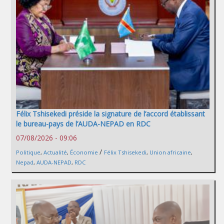
Félix Tshisekedi préside la signature de l’accord établissant
le bureau-pays de l’AUDA-NEPAD en RDC
07/08/2026 - 09:06
/
Politique
,
Actualité
,
Économie
Félix Tshisekedi
,
Union africaine
,
Nepad
,
AUDA-NEPAD
,
RDC