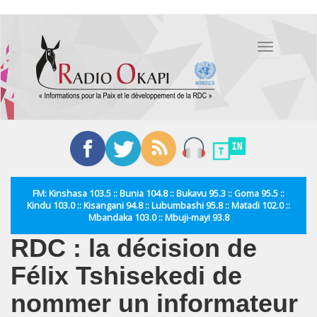
Aller
au
Toggle
contenu
navigation
principal
FM: Kinshasa 103.5 :: Bunia 104.8 :: Bukavu 95.3 :: Goma 95.5 ::
Kindu 103.0 :: Kisangani 94.8 :: Lubumbashi 95.8 :: Matadi 102.0 ::
Mbandaka 103.0 :: Mbuji-mayi 93.8
RDC : la décision de
Félix Tshisekedi de
nommer un informateur