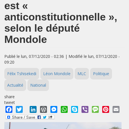
est «
anticonstitutionnelle »,
selon le député
Mondole
Publié le lun, 07/12/2020 - 02:36 | Modifié le lun, 07/12/2020 -
09:20
Félix Tshisekedi
Léon Mondole
MLC
Politique
Actualité
National
share
tweet
Facebook
Twitter
LinkedIn
WordPress
Messenger
WhatsApp
Skype
Viber
Message
Pinterest
Emai