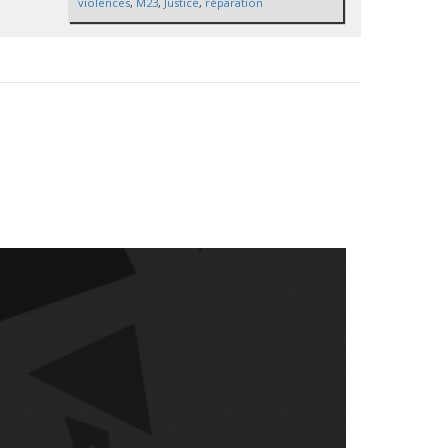
violences
,
M23
,
Justice
,
réparation