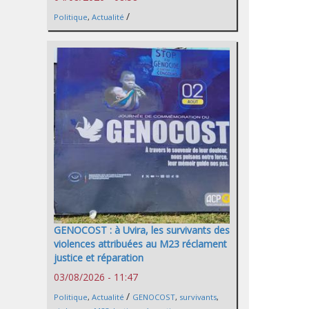
/
Politique
,
Actualité
GENOCOST : à Uvira, les survivants des
violences attribuées au M23 réclament
justice et réparation
03/08/2026 - 11:47
/
Politique
,
Actualité
GENOCOST
,
survivants
,