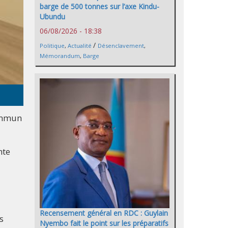
barge de 500 tonnes sur l’axe Kindu-
Ubundu
06/08/2026 - 18:38
/
Politique
,
Actualité
Désenclavement
,
Mémorandum
,
Barge
commun
nte
Recensement général en RDC : Guylain
s
Nyembo fait le point sur les préparatifs