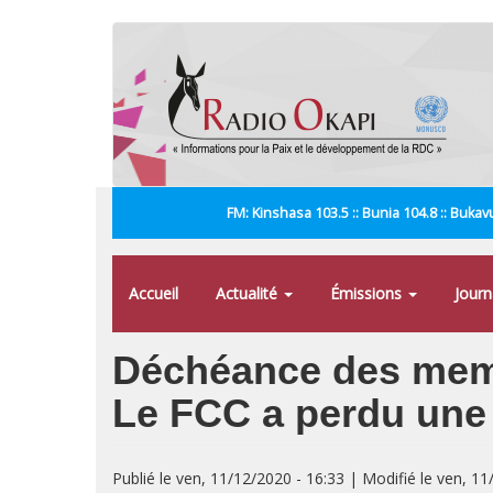
Aller
au
contenu
principal
FM: Kinshasa 103.5 :: Bunia 104.8 :: Bukavu
Accueil
Actualité
Émissions
Jour
Déchéance des memb
Le FCC a perdu une 
Publié le ven, 11/12/2020 - 16:33 | Modifié le ven, 11