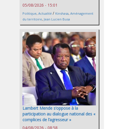
05/08/2026 - 15:01
/
Politique
,
Actualité
Kinshasa
,
Aménagement
du territoire
,
Jean Lucien Busa
Lambert Mende s’oppose à la
participation au dialogue national des «
complices de l’agresseur »
04/08/2026 - 08:58