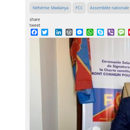
Néhémie Mwilanya
FCC
Assemblée nationale
share
tweet
Facebook
Twitter
LinkedIn
WordPress
Messenger
WhatsApp
Skype
Viber
M