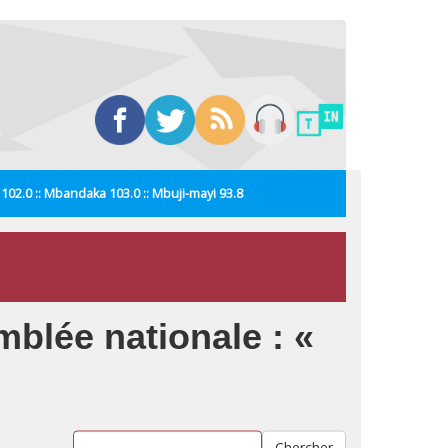
i 102.0 :: Mbandaka 103.0 :: Mbuji-mayi 93.8
blée nationale : «
Chercher