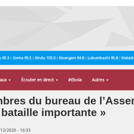
 95.3 :: Goma 95.5 :: Kindu 103.0 :: Kisangani 94.8 :: Lubumbashi 95.8 :: Matad
naux
Écouter en direct
#Ebola
Autres
res du bureau de l’Assem
bataille importante »
/12/2020 - 16:33