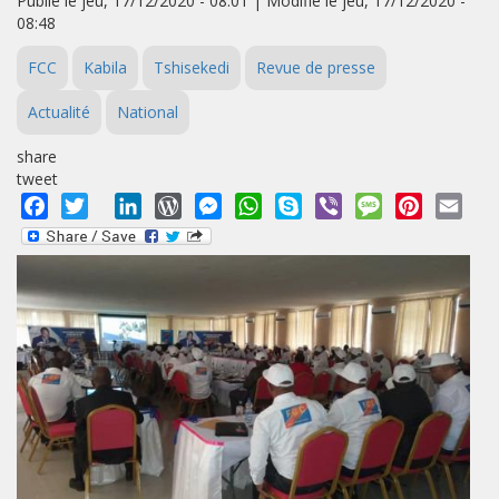
Publié le jeu, 17/12/2020 - 08:01 | Modifié le jeu, 17/12/2020 -
08:48
FCC
Kabila
Tshisekedi
Revue de presse
Actualité
National
share
tweet
Facebook
Twitter
LinkedIn
WordPress
Messenger
WhatsApp
Skype
Viber
Message
Pinterest
Emai