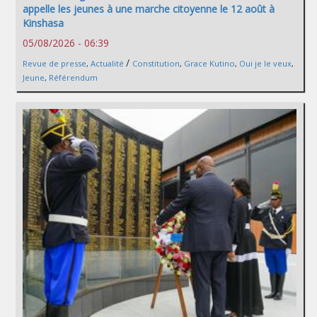
appelle les jeunes à une marche citoyenne le 12 août à
Kinshasa
05/08/2026 - 06:39
/
Revue de presse
,
Actualité
Constitution
,
Grace Kutino
,
Oui je le veux
,
Jeune
,
Référendum