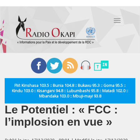
Aller
au
Toggle
contenu
navigation
principal
FM: Kinshasa 103.5 :: Bunia 104.8 :: Bukavu 95.3 :: Goma 95.5 ::
Kindu 103.0 :: Kisangani 94.8 :: Lubumbashi 95.8 :: Matadi 102.0 ::
Mbandaka 103.0 :: Mbuji-mayi 93.8
Le Potentiel : « FCC :
l’implosion en vue »