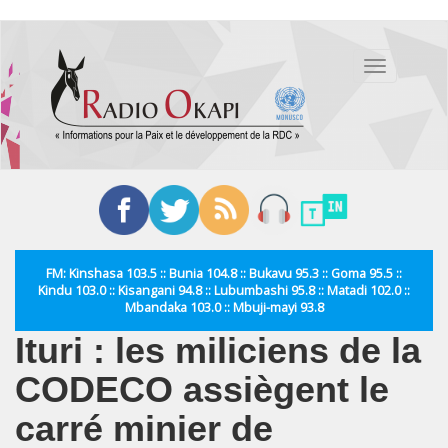
Aller
au
Toggle
contenu
navigation
principal
FM: Kinshasa 103.5 :: Bunia 104.8 :: Bukavu 95.3 :: Goma 95.5 ::
Kindu 103.0 :: Kisangani 94.8 :: Lubumbashi 95.8 :: Matadi 102.0 ::
Mbandaka 103.0 :: Mbuji-mayi 93.8
Ituri : les miliciens de la
CODECO assiègent le
carré minier de