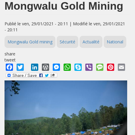
Mongwalu Gold Mining
Publié le ven, 29/01/2021 - 20:11 | Modifié le ven, 29/01/2021
- 20:11
Mongwalu Gold mining
Sécurité
Actualité
National
share
tweet
Facebook
Twitter
LinkedIn
WordPress
Messenger
WhatsApp
Skype
Viber
Message
Pinterest
Emai