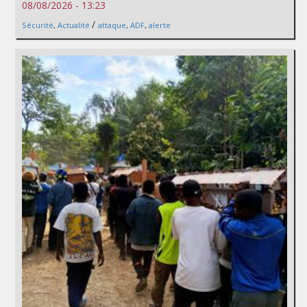
08/08/2026 - 13:23
/
Sécurité
,
Actualité
attaque
,
ADF
,
alerte