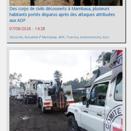
Des corps de civils découverts à Mambasa, plusieurs
habitants portés disparus après des attaques attribuées
aux ADF
07/08/2026 - 14:28
/
Sécurité
,
Actualité
Mambasa. ADF
,
Tueries
,
enlèvements
,
Ituri