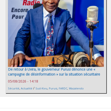
De retour à Uvira, le gouverneur Purusi dénonce une «
campagne de désinformation » sur la situation sécuritaire
05/08/2026 - 14:18
/
Sécurité
,
Actualité
Sud-Kivu
,
Purusi
,
FARDC
,
Wazalendo