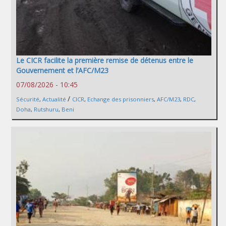
Le CICR facilite la première remise de détenus entre le
Gouvernement et l’AFC/M23
07/08/2026 - 10:45
/
Sécurité
,
Actualité
CICR
,
Echange des prisonniers
,
AFC/M23
,
RDC
,
Doha
,
Rutshuru
,
Beni