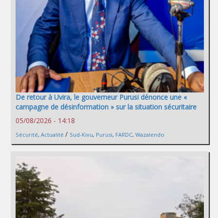
De retour à Uvira, le gouverneur Purusi dénonce une «
campagne de désinformation » sur la situation sécuritaire
05/08/2026 - 14:18
/
Sécurité
,
Actualité
Sud-Kivu
,
Purusi
,
FARDC
,
Wazalendo