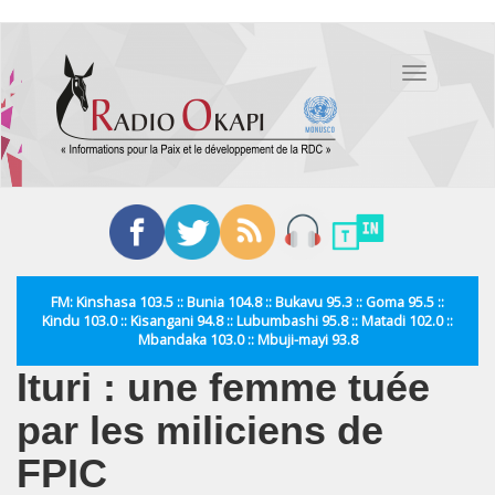
Aller
au
Toggle
contenu
navigation
principal
FM: Kinshasa 103.5 :: Bunia 104.8 :: Bukavu 95.3 :: Goma 95.5 ::
Kindu 103.0 :: Kisangani 94.8 :: Lubumbashi 95.8 :: Matadi 102.0 ::
Mbandaka 103.0 :: Mbuji-mayi 93.8
Ituri : une femme tuée
par les miliciens de
FPIC