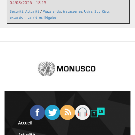
04/08/2026 - 18:15
/
Sécurité
,
Actualité
Wazalendo
,
tracasseries
,
Uvira
,
Sud-Kivu
,
extorsion
,
barrières illégales
Accueil
Actualité