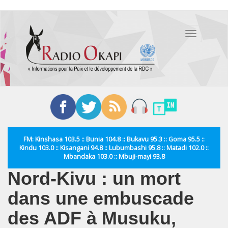
Aller
au
Toggle
contenu
navigation
principal
FM: Kinshasa 103.5 :: Bunia 104.8 :: Bukavu 95.3 :: Goma 95.5 ::
Kindu 103.0 :: Kisangani 94.8 :: Lubumbashi 95.8 :: Matadi 102.0 ::
Mbandaka 103.0 :: Mbuji-mayi 93.8
Nord-Kivu : un mort
dans une embuscade
des ADF à Musuku,