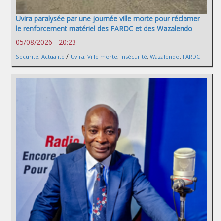
Uvira paralysée par une journée ville morte pour réclamer
le renforcement matériel des FARDC et des Wazalendo
05/08/2026 - 20:23
/
Sécurité
,
Actualité
Uvira
,
Ville morte
,
Insécurité
,
Wazalendo
,
FARDC