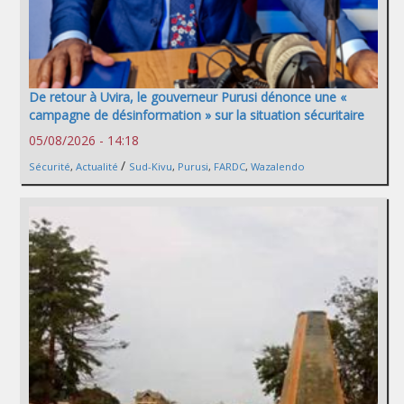
De retour à Uvira, le gouverneur Purusi dénonce une «
campagne de désinformation » sur la situation sécuritaire
05/08/2026 - 14:18
/
Sécurité
,
Actualité
Sud-Kivu
,
Purusi
,
FARDC
,
Wazalendo