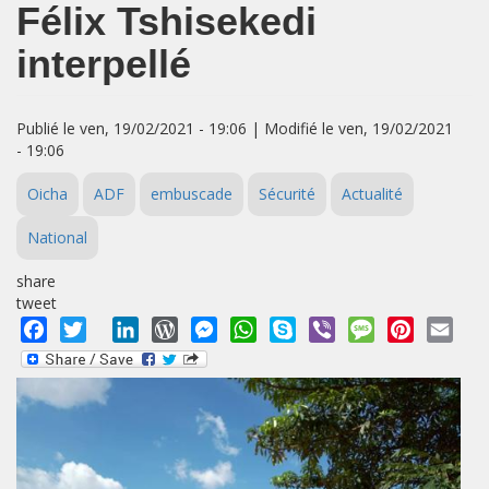
Félix Tshisekedi
interpellé
Publié le ven, 19/02/2021 - 19:06 | Modifié le ven, 19/02/2021
- 19:06
Oicha
ADF
embuscade
Sécurité
Actualité
National
share
tweet
Facebook
Twitter
LinkedIn
WordPress
Messenger
WhatsApp
Skype
Viber
Message
Pinterest
Emai