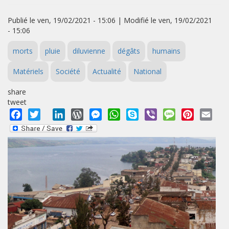
Publié le ven, 19/02/2021 - 15:06 | Modifié le ven, 19/02/2021
- 15:06
morts
pluie
diluvienne
dégâts
humains
Matériels
Société
Actualité
National
share
tweet
Facebook
Twitter
LinkedIn
WordPress
Messenger
WhatsApp
Skype
Viber
Message
Pinterest
Emai