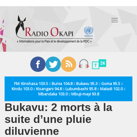
Aller
au
Toggle
contenu
navigation
principal
FM: Kinshasa 103.5 :: Bunia 104.8 :: Bukavu 95.3 :: Goma 95.5 ::
Kindu 103.0 :: Kisangani 94.8 :: Lubumbashi 95.8 :: Matadi 102.0 ::
Mbandaka 103.0 :: Mbuji-mayi 93.8
Bukavu: 2 morts à la
suite d’une pluie
diluvienne