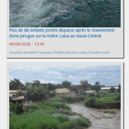
Plus de dix enfants portés disparus après le chavirement
d’une pirogue sur la rivière Lulua au Kasaï-Central
06/08/2026 - 12:43
/
Société
,
Actualité
noyade
,
Enfants
,
Rivière Lulua
,
Société civile