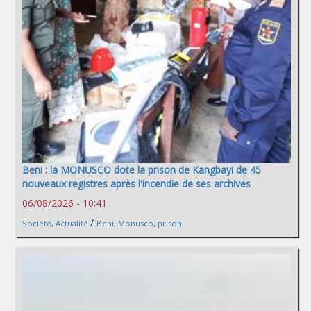
Beni : la MONUSCO dote la prison de Kangbayi de 45
nouveaux registres après l'incendie de ses archives
06/08/2026 - 10:41
/
Société
,
Actualité
Beni
,
Monusco
,
prison