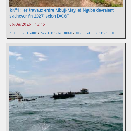
RN°1 : les travaux entre Mbuji-Mayi et Nguba devraient
s’achever fin 2027, selon l’ACGT
06/08/2026 - 13:45
/
Société
,
Actualité
ACGT
,
Nguba-Lubudi
,
Route nationale numéro 1