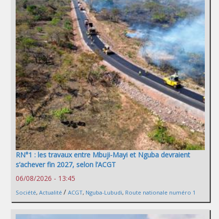
RN°1 : les travaux entre Mbuji-Mayi et Nguba devraient
s’achever fin 2027, selon l’ACGT
06/08/2026 - 13:45
/
Société
,
Actualité
ACGT
,
Nguba-Lubudi
,
Route nationale numéro 1