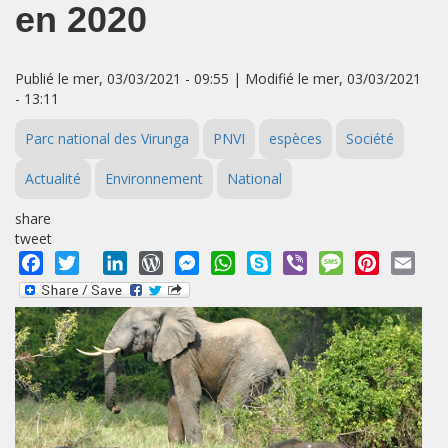
en 2020
Publié le mer, 03/03/2021 - 09:55 | Modifié le mer, 03/03/2021
- 13:11
Parc national des Virunga
PNVI
espèces
Société
Actualité
Environnement
National
share
tweet
Facebook
Twitter
LinkedIn
WordPress
Messenger
WhatsApp
Skype
Viber
Message
Pinterest
Emai