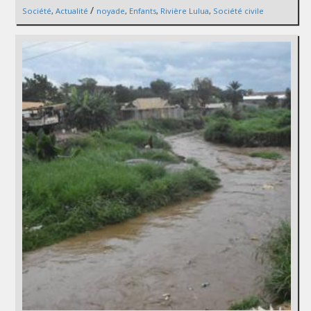
/
Société
,
Actualité
noyade
,
Enfants
,
Rivière Lulua
,
Société civile