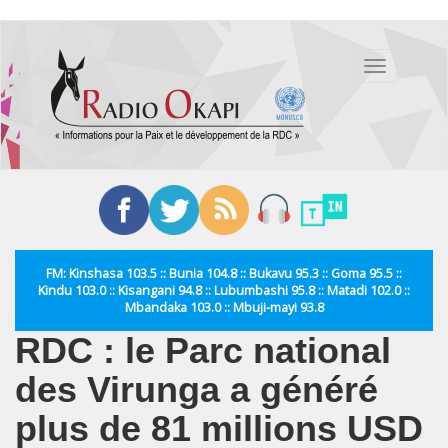
Aller
au
Toggle
contenu
navigation
principal
FM: Kinshasa 103.5 :: Bunia 104.8 :: Bukavu 95.3 :: Goma 95.5 ::
Kindu 103.0 :: Kisangani 94.8 :: Lubumbashi 95.8 :: Matadi 102.0 ::
Mbandaka 103.0 :: Mbuji-mayi 93.8
RDC : le Parc national
des Virunga a généré
plus de 81 millions USD