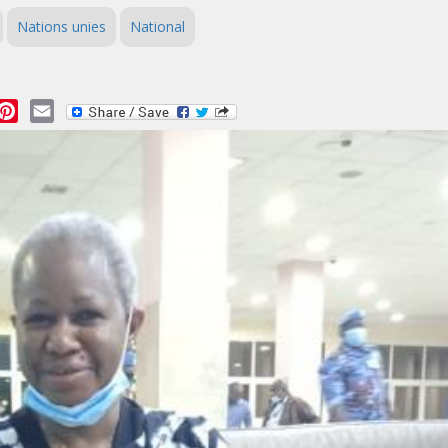
Nations unies
National
essage
Pinterest
Email