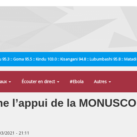
 95.3 :: Goma 95.5 :: Kindu 103.0 :: Kisangani 94.8 :: Lubumbashi 95.8 :: Matad
naux
Écouter en direct
#Ebola
Autres
rme l’appui de la MONUSC
/03/2021 - 21:11