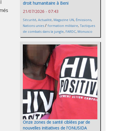
l
droit humanitaire à Beni
rmés
21/07/2026 - 07:43
Sécurité
,
Actualité
,
Magazine UN
,
Émissions
,
/
Nations unies
formation militaire
,
Tactiques
de combats dans la jungle
,
FARDC
,
Monusco
Onze zones de santé ciblées par de
nouvelles initiatives de l'ONUSIDA