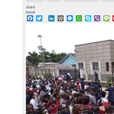
share
tweet
Facebook
Twitter
LinkedIn
WordPress
Messenger
WhatsApp
Skype
Viber
M