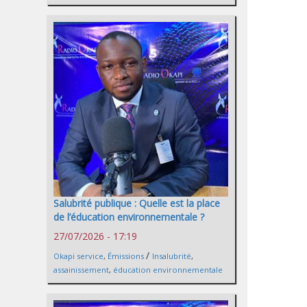
Salubrité publique : Quelle est la place
de l’éducation environnementale ?
27/07/2026 - 17:19
/
Okapi service
,
Émissions
Insalubrité
,
assainissement
,
éducation environnementale