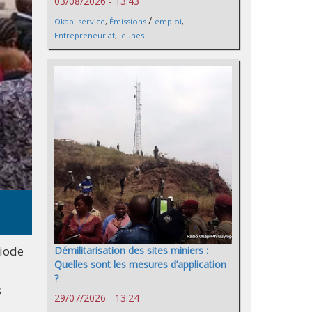
03/08/2026 - 13:43
/
Okapi service
,
Émissions
emploi
,
Entrepreneuriat
,
jeunes
riode
Démilitarisation des sites miniers :
Quelles sont les mesures d’application
?
s
29/07/2026 - 13:24