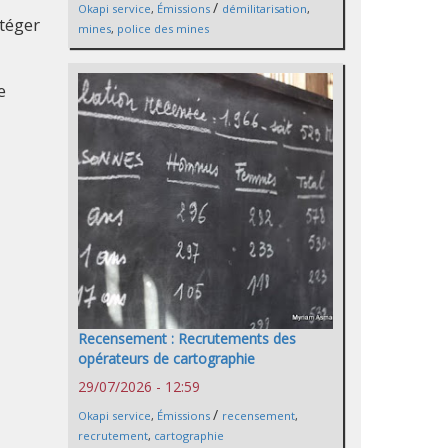
/
Okapi service
,
Émissions
démilitarisation
,
otéger
mines
,
police des mines
e
Recensement : Recrutements des
opérateurs de cartographie
29/07/2026 - 12:59
/
Okapi service
,
Émissions
recensement
,
recrutement
,
cartographie