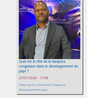
Quel est le rôle de la diaspora
congolaise dans le développement du
pays ?
27/07/2026 - 17:06
/
Okapi service
,
Émissions
diaspora
,
Développement
,
pays