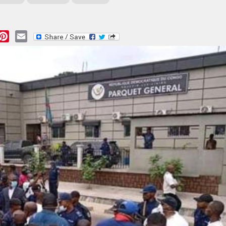
essage
Pinterest
Email