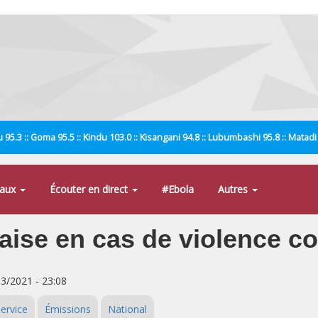
 95.3 :: Goma 95.5 :: Kindu 103.0 :: Kisangani 94.8 :: Lubumbashi 95.8 :: Matad
naux
Écouter en direct
#Ebola
Autres
olaise en cas de violence 
03/2021 - 23:08
ervice
Émissions
National