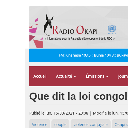
Aller
au
contenu
principal
FM: Kinshasa 103.5 :: Bunia 104.8 :: Bukavu
Accueil
Actualité
Émissions
Jour
Que dit la loi cong
Publié le lun, 15/03/2021 - 23:08 | Modifié le lun, 15/
Violence
couple
violence conjugale
Okapi s