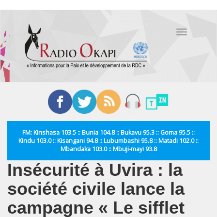
Aller
au
Toggle
contenu
navigation
principal
FM: Kinshasa 103.5 :: Bunia 104.8 :: Bukavu 95.3 :: Goma 95.5 ::
Kindu 103.0 :: Kisangani 94.8 :: Lubumbashi 95.8 :: Matadi 102.0 ::
Mbandaka 103.0 :: Mbuji-mayi 93.8
Insécurité à Uvira : la
société civile lance la
campagne « Le sifflet