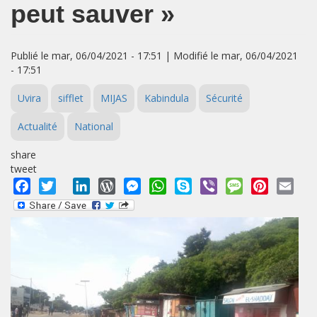
peut sauver »
Publié le mar, 06/04/2021 - 17:51 | Modifié le mar, 06/04/2021
- 17:51
Uvira
sifflet
MIJAS
Kabindula
Sécurité
Actualité
National
share
tweet
Facebook
Twitter
LinkedIn
WordPress
Messenger
WhatsApp
Skype
Viber
Message
Pinterest
Emai