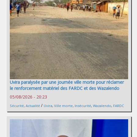
Uvira paralysée par une journée ville morte pour réclamer
le renforcement matériel des FARDC et des Wazalendo
05/08/2026 - 20:23
/
Sécurité
,
Actualité
Uvira
,
Ville morte
,
Insécurité
,
Wazalendo
,
FARDC