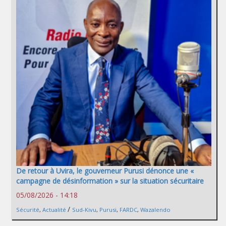
De retour à Uvira, le gouverneur Purusi dénonce une «
campagne de désinformation » sur la situation sécuritaire
05/08/2026 - 14:18
/
Sécurité
,
Actualité
Sud-Kivu
,
Purusi
,
FARDC
,
Wazalendo