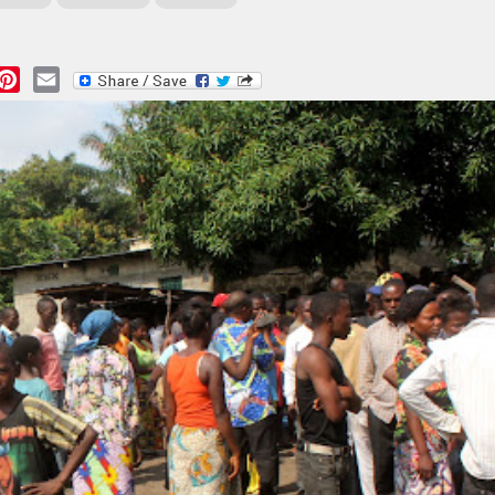
essage
Pinterest
Email