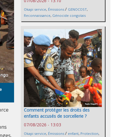
07/08/2026 - 13:10
/
Okapi service
,
Émissions
GENOCOST
,
Reconnaissance
,
Génocide congolais
e
orce
Comment protéger les droits des
enfants accusés de sorcellerie ?
07/08/2026 - 13:03
ons
/
Okapi service
,
Émissions
enfant
,
Protection
,
onges,