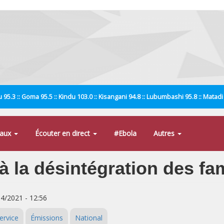
 95.3 :: Goma 95.5 :: Kindu 103.0 :: Kisangani 94.8 :: Lubumbashi 95.8 :: Matad
naux
Écouter en direct
#Ebola
Autres
 la désintégration des fam
04/2021 - 12:56
ervice
Émissions
National