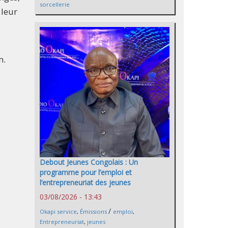
sorcellerie
 leur
n.
Debout Jeunes Congolais : Un
programme pour l’emploi et
l’entrepreneuriat des jeunes
03/08/2026 - 13:43
/
Okapi service
,
Émissions
emploi
,
Entrepreneuriat
,
jeunes