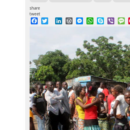
share
tweet
Facebook
Twitter
LinkedIn
WordPress
Messenger
WhatsApp
Skype
Viber
M