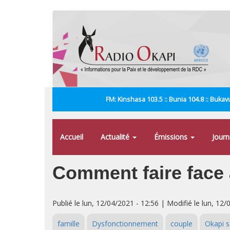
Aller
au
contenu
principal
FM: Kinshasa 103.5 :: Bunia 104.8 :: Bukavu
Accueil
Actualité
Émissions
Jour
Comment faire face à
Publié le lun, 12/04/2021 - 12:56 | Modifié le lun, 12/
famille
Dysfonctionnement
couple
Okapi s