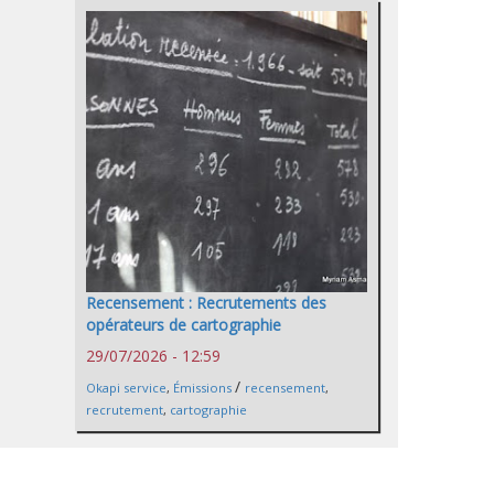
Recensement : Recrutements des
opérateurs de cartographie
29/07/2026 - 12:59
/
Okapi service
,
Émissions
recensement
,
recrutement
,
cartographie