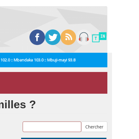
i 102.0 :: Mbandaka 103.0 :: Mbuji-mayi 93.8
illes ?
Chercher