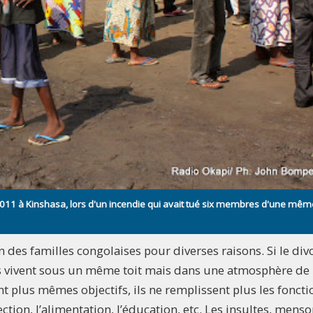
011 à Kinshasa, lors d'un incendie qui avait tué six membres d'une mêm
n des familles congolaises pour diverses raisons. Si le div
nts vivent sous un même toit mais dans une atmosphère de
t plus mêmes objectifs, ils ne remplissent plus les foncti
fection, l’alimentation, l’éducation, etc. Les insultes, mens