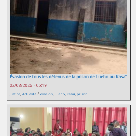
Évasion de tous les détenus de la prison de Luebo au Kasaï
02/08/2026 - 05:19
/
Justice
,
Actualité
évasion
,
Luabo
,
Kasaï
,
prison