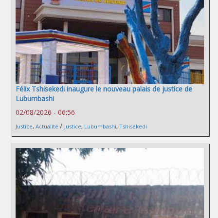
Félix Tshisekedi inaugure le nouveau palais de justice de
Lubumbashi
02/08/2026 - 06:56
/
Justice
,
Actualité
Justice
,
Lubumbashi
,
Tshisekedi