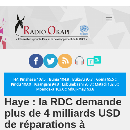
Aller
au
Toggle
contenu
navigation
principal
FM: Kinshasa 103.5 :: Bunia 104.8 :: Bukavu 95.3 :: Goma 95.5 ::
Kindu 103.0 :: Kisangani 94.8 :: Lubumbashi 95.8 :: Matadi 102.0 ::
Mbandaka 103.0 :: Mbuji-mayi 93.8
Haye : la RDC demande
plus de 4 milliards USD
de réparations à