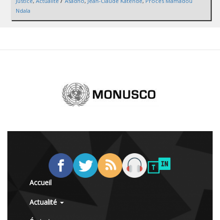
/
Justice
,
Actualité
Asadho
,
Jean-Claude Katende
,
Procès Mamadou
Ndala
Accueil
Actualité