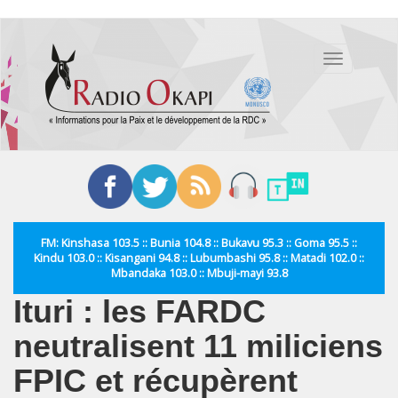
Aller
au
Toggle
contenu
navigation
principal
FM: Kinshasa 103.5 :: Bunia 104.8 :: Bukavu 95.3 :: Goma 95.5 ::
Kindu 103.0 :: Kisangani 94.8 :: Lubumbashi 95.8 :: Matadi 102.0 ::
Mbandaka 103.0 :: Mbuji-mayi 93.8
Ituri : les FARDC
neutralisent 11 miliciens
FPIC et récupèrent