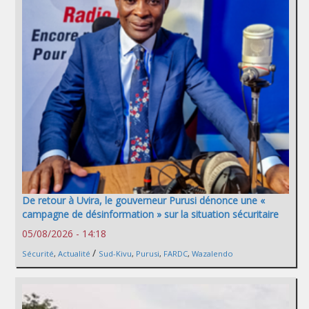
De retour à Uvira, le gouverneur Purusi dénonce une «
campagne de désinformation » sur la situation sécuritaire
05/08/2026 - 14:18
/
Sécurité
,
Actualité
Sud-Kivu
,
Purusi
,
FARDC
,
Wazalendo