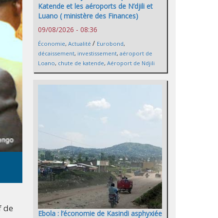
Katende et les aéroports de N’djili et
Luano ( ministère des Finances)
09/08/2026 - 08:36
/
Économie
,
Actualité
Eurobond
,
décaissement
,
investissement
,
aéroport de
Loano
,
chute de katende
,
Aéroport de Ndjili
f de
Ebola : l’économie de Kasindi asphyxiée