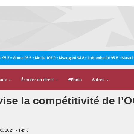
 95.3 :: Goma 95.5 :: Kindu 103.0 :: Kisangani 94.8 :: Lubumbashi 95.8 :: Matad
naux
Écouter en direct
#Ebola
Autres
se la compétitivité de l’O
/05/2021 - 14:16