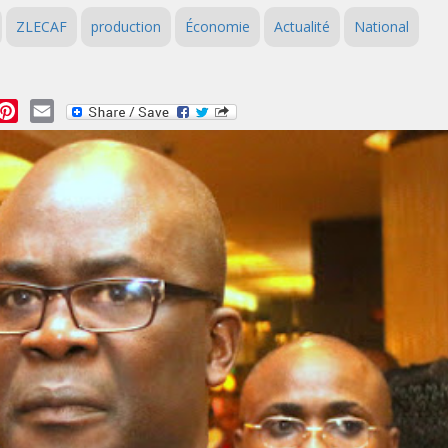
ZLECAF
production
Économie
Actualité
National
essage
Pinterest
Email