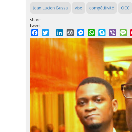
Jean Lucien Bussa
vise
compétitivité
OCC
share
tweet
Facebook
Twitter
LinkedIn
WordPress
Messenger
WhatsApp
Skype
Viber
M