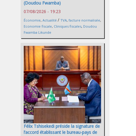
(Doudou Fwamba)
07/08/2026 - 19:23
/
Économie
,
Actualité
TVA
,
facture normalisée
,
Economie fiscale
,
Cliniques fiscales
,
Doudou
Fwamba Likunde
Félix Tshisekedi préside la signature de
l’accord établissant le bureau-pays de