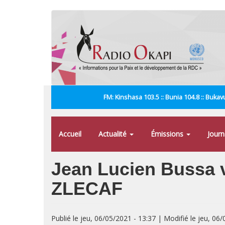
Aller
au
contenu
principal
FM: Kinshasa 103.5 :: Bunia 104.8 :: Bukavu
Accueil
Actualité
Émissions
Jour
Jean Lucien Bussa vi
ZLECAF
Publié le jeu, 06/05/2021 - 13:37 | Modifié le jeu, 06