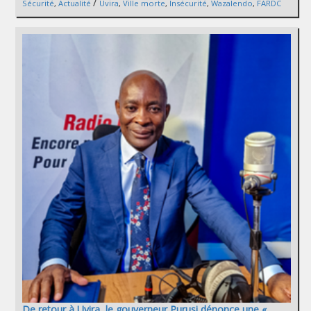
/
Sécurité
,
Actualité
Uvira
,
Ville morte
,
Insécurité
,
Wazalendo
,
FARDC
De retour à Uvira, le gouverneur Purusi dénonce une «