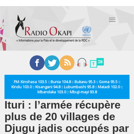
Aller
au
Toggle
contenu
navigation
principal
FM: Kinshasa 103.5 :: Bunia 104.8 :: Bukavu 95.3 :: Goma 95.5 ::
Kindu 103.0 :: Kisangani 94.8 :: Lubumbashi 95.8 :: Matadi 102.0 ::
Mbandaka 103.0 :: Mbuji-mayi 93.8
Ituri : l’armée récupère
plus de 20 villages de
Djugu jadis occupés par