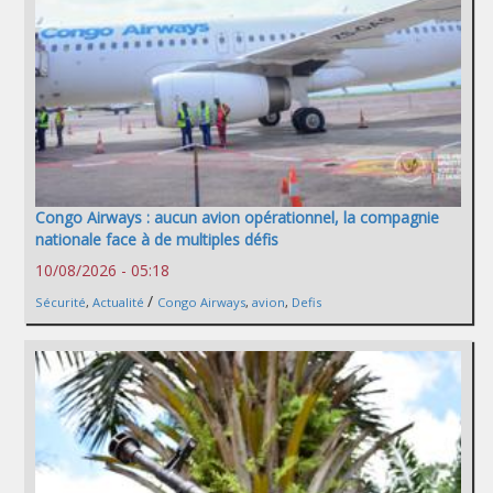
Congo Airways : aucun avion opérationnel, la compagnie
nationale face à de multiples défis
10/08/2026 - 05:18
/
Sécurité
,
Actualité
Congo Airways
,
avion
,
Defis