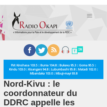
Aller
au
Toggle
contenu
navigation
principal
FM: Kinshasa 103.5 :: Bunia 104.8 :: Bukavu 95.3 :: Goma 95.5 ::
Kindu 103.0 :: Kisangani 94.8 :: Lubumbashi 95.8 :: Matadi 102.0 ::
Mbandaka 103.0 :: Mbuji-mayi 93.8
Nord-Kivu : le
coordonnateur du
DDRC appelle les