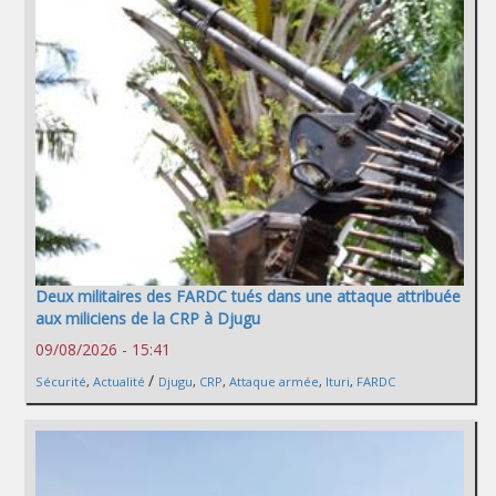
Deux militaires des FARDC tués dans une attaque attribuée
aux miliciens de la CRP à Djugu
09/08/2026 - 15:41
/
Sécurité
,
Actualité
Djugu
,
CRP
,
Attaque armée
,
Ituri
,
FARDC