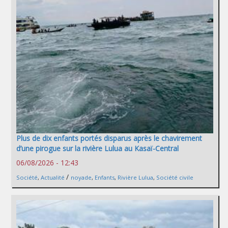
Plus de dix enfants portés disparus après le chavirement
d’une pirogue sur la rivière Lulua au Kasaï-Central
06/08/2026 - 12:43
/
Société
,
Actualité
noyade
,
Enfants
,
Rivière Lulua
,
Société civile