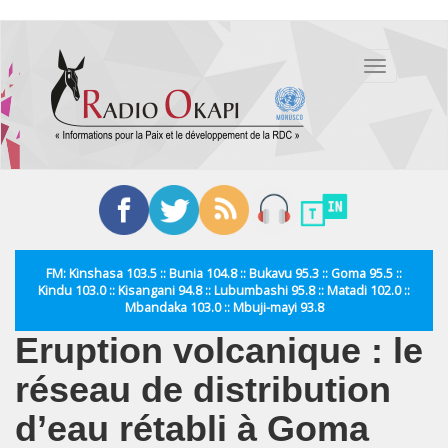
Aller
au
Toggle
contenu
navigation
principal
FM: Kinshasa 103.5 :: Bunia 104.8 :: Bukavu 95.3 :: Goma 95.5 ::
Kindu 103.0 :: Kisangani 94.8 :: Lubumbashi 95.8 :: Matadi 102.0 ::
Mbandaka 103.0 :: Mbuji-mayi 93.8
Eruption volcanique : le
réseau de distribution
d’eau rétabli à Goma