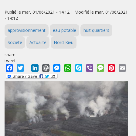
Publié le mar, 01/06/2021 - 14:12 | Modifié le mar, 01/06/2021
- 14:12
approvisionnement
eau potable
huit quartiers
Société
Actualité
Nord-Kivu
share
tweet
Facebook
Twitter
LinkedIn
WordPress
Messenger
WhatsApp
Skype
Viber
Message
Pinterest
Emai