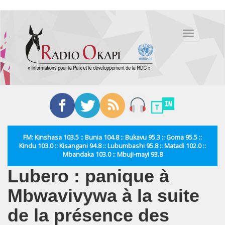
Aller
au
Toggle
contenu
navigation
principal
FM: Kinshasa 103.5 :: Bunia 104.8 :: Bukavu 95.3 :: Goma 95.5 ::
Kindu 103.0 :: Kisangani 94.8 :: Lubumbashi 95.8 :: Matadi 102.0 ::
Mbandaka 103.0 :: Mbuji-mayi 93.8
Lubero : panique à
Mbwavivywa à la suite
de la présence des