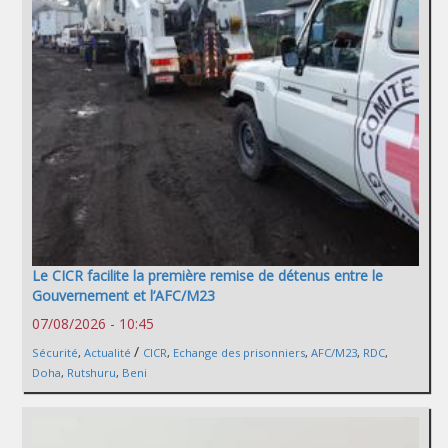
Le CICR facilite la première remise de détenus entre le
Gouvernement et l’AFC/M23
07/08/2026 - 10:45
/
Sécurité
,
Actualité
CICR
,
Echange des prisonniers
,
AFC/M23
,
RDC
,
Doha
,
Rutshuru
,
Beni