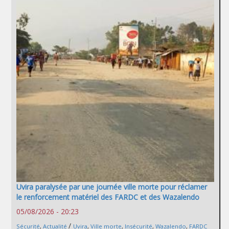
Uvira paralysée par une journée ville morte pour réclamer
le renforcement matériel des FARDC et des Wazalendo
05/08/2026 - 20:23
/
Sécurité
,
Actualité
Uvira
,
Ville morte
,
Insécurité
,
Wazalendo
,
FARDC