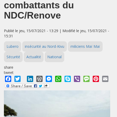
combattants du
NDC/Renove
Publié le jeu, 15/07/2021 - 13:29 | Modifié le jeu, 15/07/2021 -
15:31
Lubero
insécurité au Nord-Kivu
miliciens Maï Maï
Sécurité
Actualité
National
share
tweet
Facebook
Twitter
LinkedIn
WordPress
Messenger
WhatsApp
Skype
Viber
Message
Pinterest
Emai