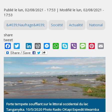
Publié le lun, 02/08/2021 - 17:53 | Modifié le lun, 02/08/2021 -
17:53
&#039;Naufrage&#039;
Société
Actualité
National
share
tweet
Facebook
Twitter
LinkedIn
WordPress
Messenger
WhatsApp
Skype
Viber
Message
Pinterest
Emai
Forte tempete soufflant sur le littoral occidental du lac
Tanganyika. 10/5/2020 Photo Radio OKapi Expedit Mwamba