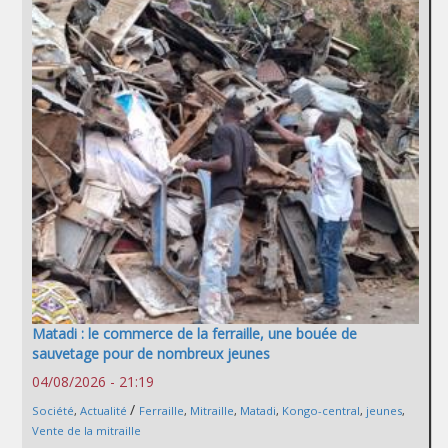
Matadi : le commerce de la ferraille, une bouée de
sauvetage pour de nombreux jeunes
04/08/2026 - 21:19
/
Société
,
Actualité
Ferraille
,
Mitraille
,
Matadi
,
Kongo-central
,
jeunes
,
Vente de la mitraille