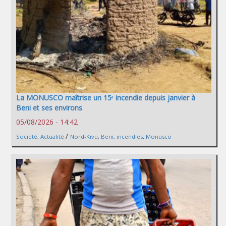
La MONUSCO maîtrise un 15ᵉ incendie depuis janvier à
Beni et ses environs
05/08/2026 - 14:42
/
Société
,
Actualité
Nord-Kivu
,
Beni
,
incendies
,
Monusco