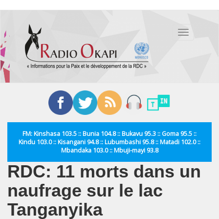
Aller
au
Toggle
contenu
navigation
principal
FM: Kinshasa 103.5 :: Bunia 104.8 :: Bukavu 95.3 :: Goma 95.5 ::
Kindu 103.0 :: Kisangani 94.8 :: Lubumbashi 95.8 :: Matadi 102.0 ::
Mbandaka 103.0 :: Mbuji-mayi 93.8
RDC: 11 morts dans un
naufrage sur le lac
Tanganyika