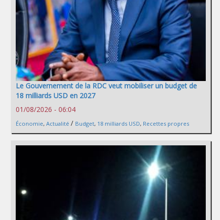
Le Gouvernement de la RDC veut mobiliser un budget de
18 milliards USD en 2027
01/08/2026 - 06:04
/
Économie
,
Actualité
Budget
,
18 milliards USD
,
Recettes propres