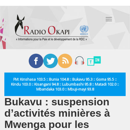
Aller
au
Toggle
contenu
navigation
principal
FM: Kinshasa 103.5 :: Bunia 104.8 :: Bukavu 95.3 :: Goma 95.5 ::
Kindu 103.0 :: Kisangani 94.8 :: Lubumbashi 95.8 :: Matadi 102.0 ::
Mbandaka 103.0 :: Mbuji-mayi 93.8
Bukavu : suspension
d’activités minières à
Mwenga pour les