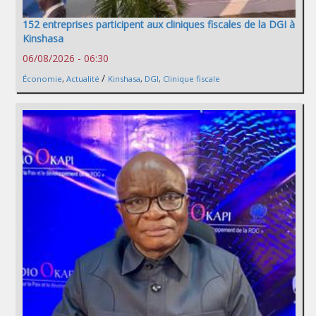
152 entreprises participent aux cliniques fiscales de la DGI à
Kinshasa
06/08/2026 - 06:30
/
Économie
,
Actualité
Kinshasa
,
DGI
,
Clinique fiscale