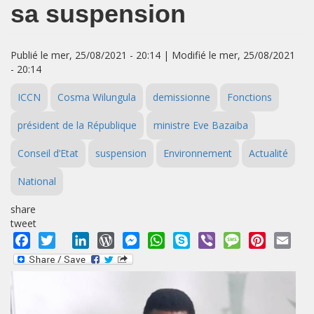
sa suspension
Publié le mer, 25/08/2021 - 20:14 | Modifié le mer, 25/08/2021
- 20:14
ICCN
Cosma Wilungula
demissionne
Fonctions
président de la République
ministre Eve Bazaiba
Conseil d’Etat
suspension
Environnement
Actualité
National
share
tweet
Facebook
Twitter
LinkedIn
WordPress
Messenger
WhatsApp
Skype
Viber
Message
Pinterest
Emai