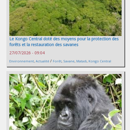
Le Kongo Central doté des moyens pour la protection des
forêts et la restauration des savanes
27/07/2026 - 09:04
/
Environnement
,
Actualité
Forêt
,
Savane
,
Matadi
,
Kongo Central