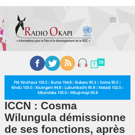
Aller
au
Toggle
contenu
navigation
principal
FM: Kinshasa 103.5 :: Bunia 104.8 :: Bukavu 95.3 :: Goma 95.5 ::
Kindu 103.0 :: Kisangani 94.8 :: Lubumbashi 95.8 :: Matadi 102.0 ::
Mbandaka 103.0 :: Mbuji-mayi 93.8
ICCN : Cosma
Wilungula démissionne
de ses fonctions, après