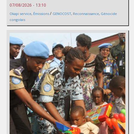
07/08/2026 - 13:10
/
Okapi service
,
Émissions
GENOCOST
,
Reconnaissance
,
Génocide
congolais