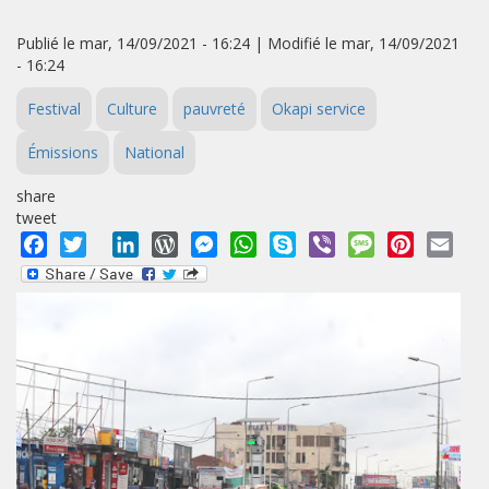
Publié le mar, 14/09/2021 - 16:24 | Modifié le mar, 14/09/2021
- 16:24
Festival
Culture
pauvreté
Okapi service
Émissions
National
share
tweet
Facebook
Twitter
LinkedIn
WordPress
Messenger
WhatsApp
Skype
Viber
Message
Pinterest
Emai