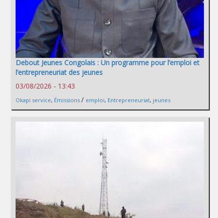
Debout Jeunes Congolais : Un programme pour l’emploi et
l’entrepreneuriat des jeunes
03/08/2026 - 13:43
/
Okapi service
,
Émissions
emploi
,
Entrepreneuriat
,
jeunes