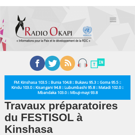
Aller
au
Toggle
contenu
navigation
principal
FM: Kinshasa 103.5 :: Bunia 104.8 :: Bukavu 95.3 :: Goma 95.5 ::
Kindu 103.0 :: Kisangani 94.8 :: Lubumbashi 95.8 :: Matadi 102.0 ::
Mbandaka 103.0 :: Mbuji-mayi 93.8
Travaux préparatoires
du FESTISOL à
Kinshasa