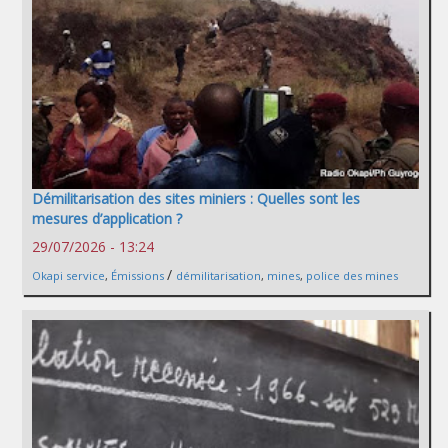
Démilitarisation des sites miniers : Quelles sont les
mesures d’application ?
29/07/2026 - 13:24
/
Okapi service
,
Émissions
démilitarisation
,
mines
,
police des mines