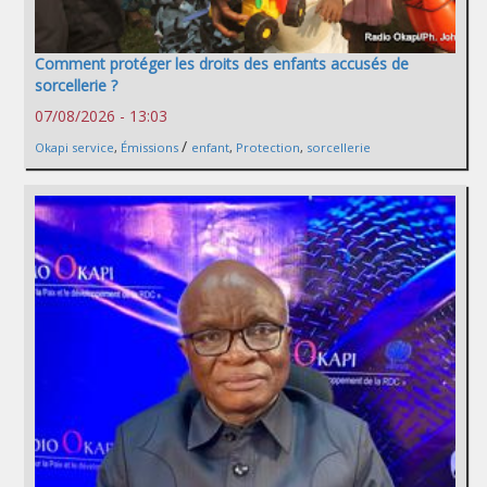
Comment protéger les droits des enfants accusés de
sorcellerie ?
07/08/2026 - 13:03
/
Okapi service
,
Émissions
enfant
,
Protection
,
sorcellerie