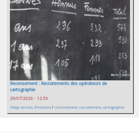
Recensement : Recrutements des opérateurs de
cartographie
29/07/2026 - 12:59
/
Okapi service
,
Émissions
recensement
,
recrutement
,
cartographie