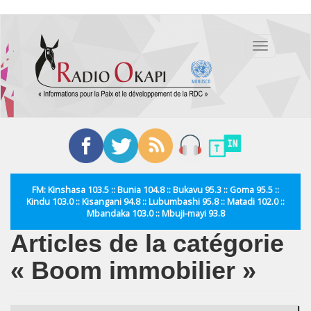
Aller
au
Toggle
contenu
navigation
principal
FM: Kinshasa 103.5 :: Bunia 104.8 :: Bukavu 95.3 :: Goma 95.5 ::
Kindu 103.0 :: Kisangani 94.8 :: Lubumbashi 95.8 :: Matadi 102.0 ::
Mbandaka 103.0 :: Mbuji-mayi 93.8
Articles de la catégorie
« Boom immobilier »