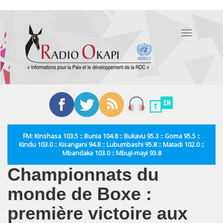
Aller
au
Toggle
contenu
navigation
principal
FM: Kinshasa 103.5 :: Bunia 104.8 :: Bukavu 95.3 :: Goma 95.5 ::
Kindu 103.0 :: Kisangani 94.8 :: Lubumbashi 95.8 :: Matadi 102.0 ::
Mbandaka 103.0 :: Mbuji-mayi 93.8
Championnats du
monde de Boxe :
première victoire aux