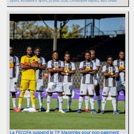
/
Sport
,
Actualité
sport
,
ju-jitsu 2026
,
Christophe Mputu
,
Abu Dhabi
La FECOFA suspend le TP Mazembe pour non-paiement