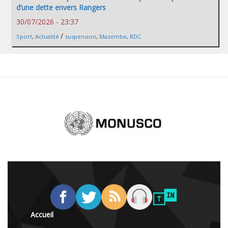
d’une dette envers Rangers
30/07/2026 - 23:37
/
Sport
,
Actualité
suspension
,
Mazembe
,
RDC
Accueil