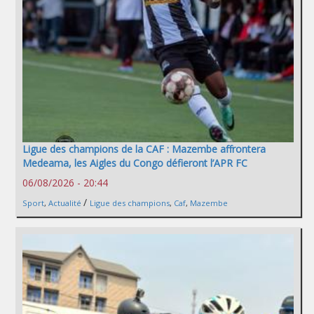
Ligue des champions de la CAF : Mazembe affrontera
Medeama, les Aigles du Congo défieront l’APR FC
06/08/2026 - 20:44
/
Sport
,
Actualité
Ligue des champions
,
Caf
,
Mazembe