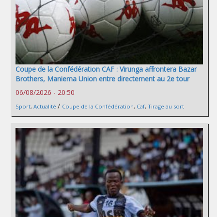
Coupe de la Confédération CAF : Virunga affrontera Bazar
Brothers, Maniema Union entre directement au 2e tour
06/08/2026 - 20:50
/
Sport
,
Actualité
Coupe de la Confédération
,
Caf
,
Tirage au sort