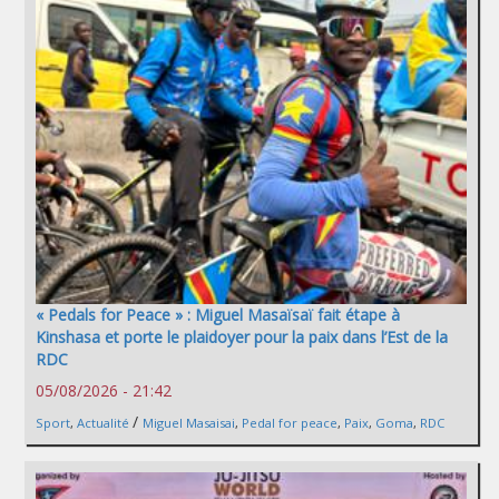
« Pedals for Peace » : Miguel Masaïsaï fait étape à
Kinshasa et porte le plaidoyer pour la paix dans l’Est de la
RDC
05/08/2026 - 21:42
/
Sport
,
Actualité
Miguel Masaisai
,
Pedal for peace
,
Paix
,
Goma
,
RDC