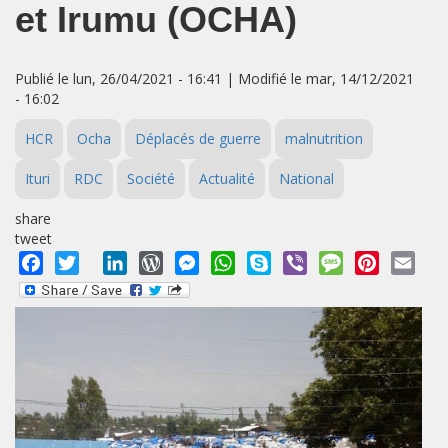
et Irumu (OCHA)
Publié le lun, 26/04/2021 - 16:41 | Modifié le mar, 14/12/2021
- 16:02
HCR
Ocha
Déplacés de guerre
malnutrition
Ituri
RDC
Société
Actualité
National
share
tweet
Facebook
Twitter
LinkedIn
WordPress
Messenger
WhatsApp
Skype
Viber
Message
Pinterest
Emai