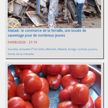
Matadi : le commerce de la ferraille, une bouée de
sauvetage pour de nombreux jeunes
04/08/2026 - 21:19
/
Société
,
Actualité
Ferraille
,
Mitraille
,
Matadi
,
Kongo-central
,
jeunes
,
Vente de la mitraille