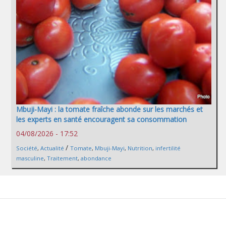
Mbuji-Mayi : la tomate fraîche abonde sur les marchés et
les experts en santé encouragent sa consommation
04/08/2026 - 17:52
/
Société
,
Actualité
Tomate
,
Mbuji-Mayi
,
Nutrition
,
infertilité
masculine
,
Traitement
,
abondance