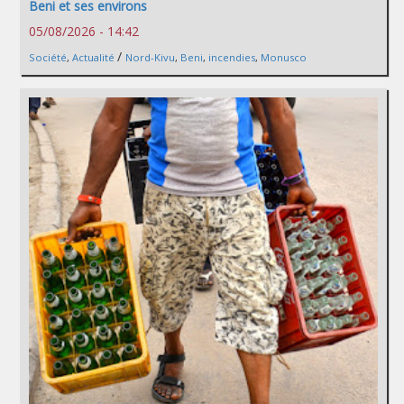
Beni et ses environs
05/08/2026 - 14:42
/
Société
,
Actualité
Nord-Kivu
,
Beni
,
incendies
,
Monusco