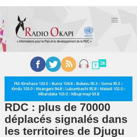
Aller
au
Toggle
contenu
navigation
principal
FM: Kinshasa 103.5 :: Bunia 104.8 :: Bukavu 95.3 :: Goma 95.5 ::
Kindu 103.0 :: Kisangani 94.8 :: Lubumbashi 95.8 :: Matadi 102.0 ::
Mbandaka 103.0 :: Mbuji-mayi 93.8
RDC : plus de 70000
déplacés signalés dans
les territoires de Djugu