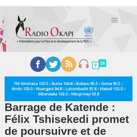
Aller
au
Toggle
contenu
navigation
principal
FM: Kinshasa 103.5 :: Bunia 104.8 :: Bukavu 95.3 :: Goma 95.5 ::
Kindu 103.0 :: Kisangani 94.8 :: Lubumbashi 95.8 :: Matadi 102.0 ::
Mbandaka 103.0 :: Mbuji-mayi 93.8
Barrage de Katende :
Félix Tshisekedi promet
de poursuivre et de