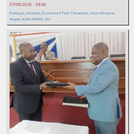
07/08/2026 - 09:06
/
Politique
,
Actualité
,
Économie
Félix Tshisekedi
,
Union africaine
,
Nepad
,
AUDA-NEPAD
,
RDC