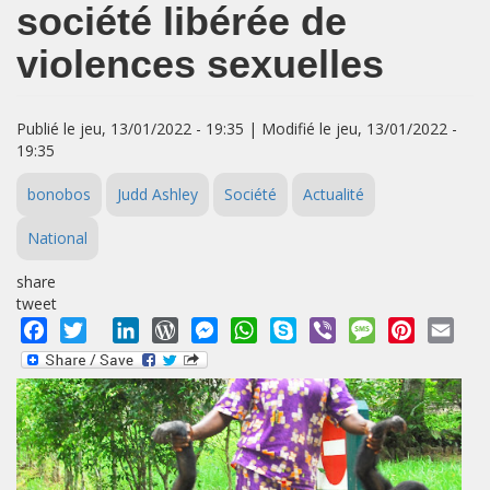
société libérée de
violences sexuelles
Publié le jeu, 13/01/2022 - 19:35 | Modifié le jeu, 13/01/2022 -
19:35
bonobos
Judd Ashley
Société
Actualité
National
share
tweet
Facebook
Twitter
LinkedIn
WordPress
Messenger
WhatsApp
Skype
Viber
Message
Pinterest
Emai