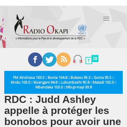
Aller
au
Toggle
contenu
navigation
principal
FM: Kinshasa 103.5 :: Bunia 104.8 :: Bukavu 95.3 :: Goma 95.5 ::
Kindu 103.0 :: Kisangani 94.8 :: Lubumbashi 95.8 :: Matadi 102.0 ::
Mbandaka 103.0 :: Mbuji-mayi 93.8
RDC : Judd Ashley
appelle à protéger les
bonobos pour avoir une