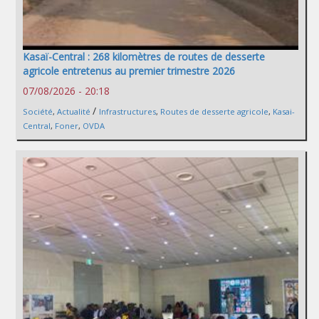
Kasaï-Central : 268 kilomètres de routes de desserte
agricole entretenus au premier trimestre 2026
07/08/2026 - 20:18
/
Société
,
Actualité
Infrastructures
,
Routes de desserte agricole
,
Kasai-
Central
,
Foner
,
OVDA