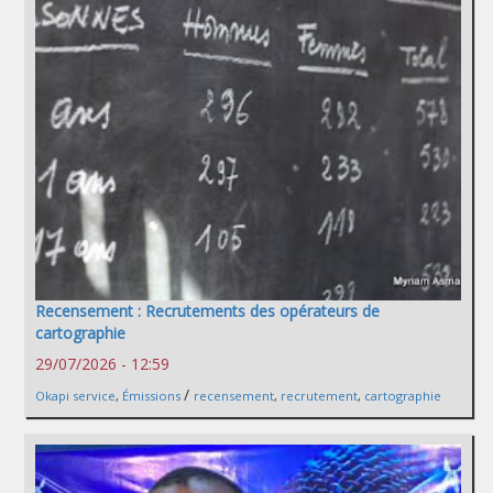
Recensement : Recrutements des opérateurs de
cartographie
29/07/2026 - 12:59
/
Okapi service
,
Émissions
recensement
,
recrutement
,
cartographie