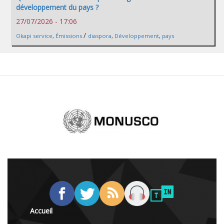
développement du pays ?
27/07/2026 - 17:06
/
Okapi service
,
Émissions
diaspora
,
Développement
,
pays
Accueil