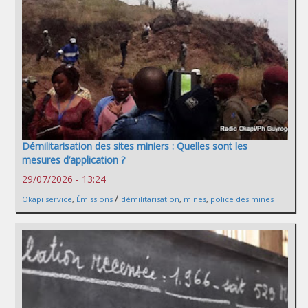
Démilitarisation des sites miniers : Quelles sont les
mesures d’application ?
29/07/2026 - 13:24
/
Okapi service
,
Émissions
démilitarisation
,
mines
,
police des mines