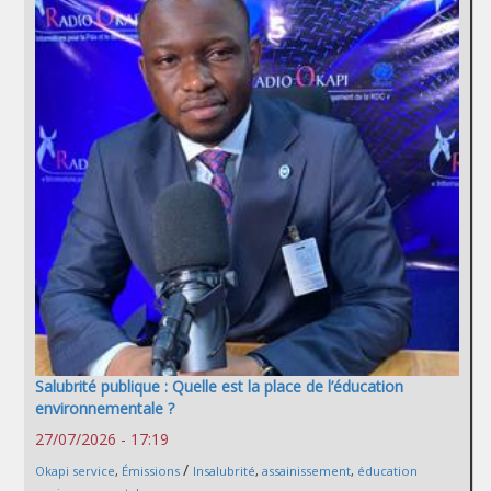
Salubrité publique : Quelle est la place de l’éducation
environnementale ?
27/07/2026 - 17:19
/
Okapi service
,
Émissions
Insalubrité
,
assainissement
,
éducation