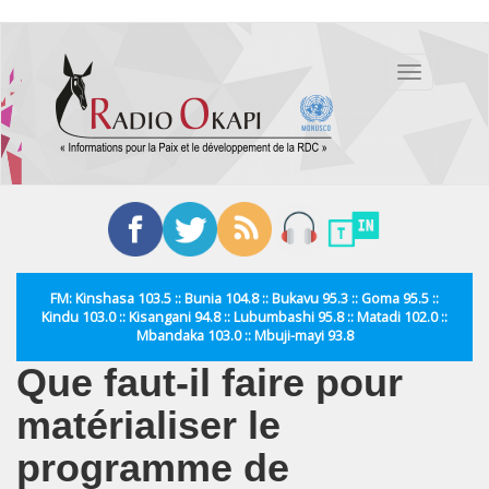
Aller
au
Toggle
contenu
navigation
principal
FM: Kinshasa 103.5 :: Bunia 104.8 :: Bukavu 95.3 :: Goma 95.5 ::
Kindu 103.0 :: Kisangani 94.8 :: Lubumbashi 95.8 :: Matadi 102.0 ::
Mbandaka 103.0 :: Mbuji-mayi 93.8
Que faut-il faire pour
matérialiser le
programme de