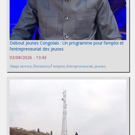
Debout Jeunes Congolais : Un programme pour l’emploi et
l’entrepreneuriat des jeunes
03/08/2026 - 13:43
/
Okapi service
,
Émissions
emploi
,
Entrepreneuriat
,
jeunes