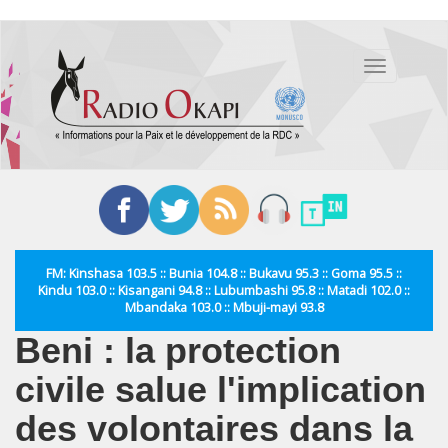
Aller
au
Toggle
contenu
navigation
principal
FM: Kinshasa 103.5 :: Bunia 104.8 :: Bukavu 95.3 :: Goma 95.5 ::
Kindu 103.0 :: Kisangani 94.8 :: Lubumbashi 95.8 :: Matadi 102.0 ::
Mbandaka 103.0 :: Mbuji-mayi 93.8
Beni : la protection
civile salue l'implication
des volontaires dans la