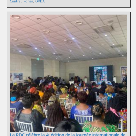
Central
,
Foner
,
OVDA
La RDC célèbre la 4ᵉ édition de la Journée internationale de