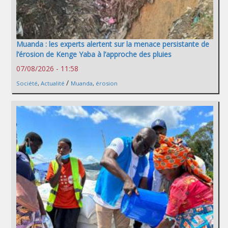
Muanda : les experts alertent sur la menace persistante de
l’érosion de Kenge Yaba à l’approche des pluies
07/08/2026 - 11:58
/
Société
,
Actualité
Muanda
,
érosion