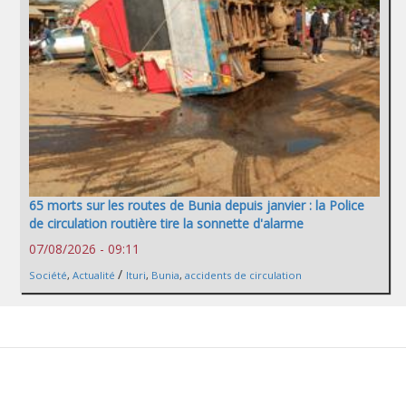
65 morts sur les routes de Bunia depuis janvier : la Police
de circulation routière tire la sonnette d'alarme
07/08/2026 - 09:11
/
Société
,
Actualité
Ituri
,
Bunia
,
accidents de circulation