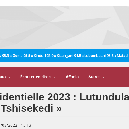
 95.3 :: Goma 95.5 :: Kindu 103.0 :: Kisangani 94.8 :: Lubumbashi 95.8 :: Matad
naux
Écouter en direct
#Ebola
Autres
identielle 2023 : Lutundula
 Tshisekedi »
9/03/2022 - 15:13