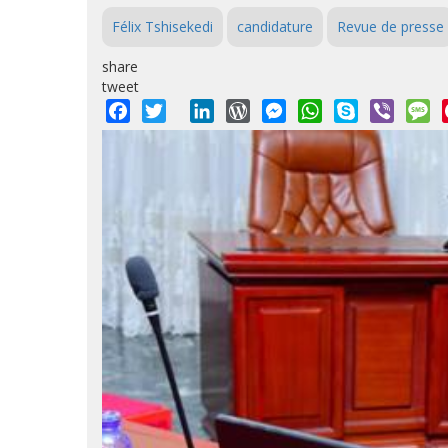
Félix Tshisekedi
candidature
Revue de presse
share
tweet
Facebook
Twitter
LinkedIn
WordPress
Messenger
WhatsApp
Skype
Viber
M