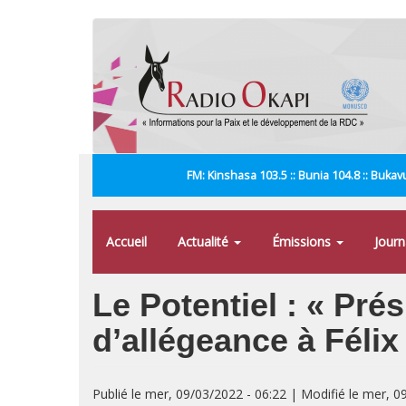
Aller
au
contenu
principal
FM: Kinshasa 103.5 :: Bunia 104.8 :: Bukavu
Accueil
Actualité
Émissions
Jour
Le Potentiel : « Prés
d’allégeance à Félix
Publié le mer, 09/03/2022 - 06:22 | Modifié le mer, 0