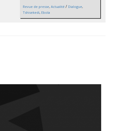
/
Revue de presse
,
Actualité
Dialogue
,
Tshisekedi
,
Ebola