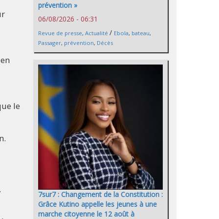
prévention »
ur
06/08/2026 - 06:31
/
Revue de presse
,
Actualité
Ebola
,
bateau
,
Passager
,
prévention
,
Décès
 en
que le
n.
,
7sur7 : Changement de la Constitution :
Grâce Kutino appelle les jeunes à une
marche citoyenne le 12 août à