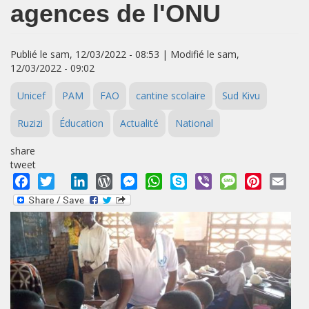
agences de l'ONU
Publié le sam, 12/03/2022 - 08:53 | Modifié le sam,
12/03/2022 - 09:02
Unicef
PAM
FAO
cantine scolaire
Sud Kivu
Ruzizi
Éducation
Actualité
National
share
tweet
Facebook
Twitter
LinkedIn
WordPress
Messenger
WhatsApp
Skype
Viber
Message
Pinterest
Emai