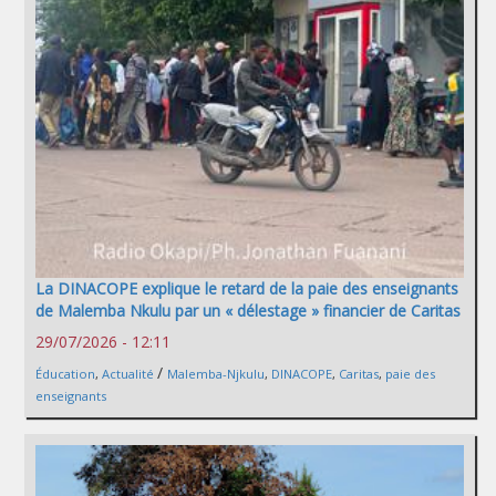
La DINACOPE explique le retard de la paie des enseignants
de Malemba Nkulu par un « délestage » financier de Caritas
29/07/2026 - 12:11
/
Éducation
,
Actualité
Malemba-Njkulu
,
DINACOPE
,
Caritas
,
paie des
enseignants