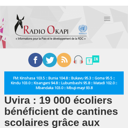
Aller
au
Toggle
contenu
navigation
principal
FM: Kinshasa 103.5 :: Bunia 104.8 :: Bukavu 95.3 :: Goma 95.5 ::
Kindu 103.0 :: Kisangani 94.8 :: Lubumbashi 95.8 :: Matadi 102.0 ::
Mbandaka 103.0 :: Mbuji-mayi 93.8
Uvira : 19 000 écoliers
bénéficient de cantines
scolaires grâce aux