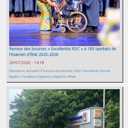
Remise des bourses « Excellentia RDC » à 185 lauréats de
l'Examen d'État 2025-2026
29/07/2026 - 14:18
/
Éducation
,
Actualité
bourse excellentia
,
Félix Tshisekedi
,
Denise
Nyaker
,
Fondation Nyakeru
,
Diplôme d’Etat