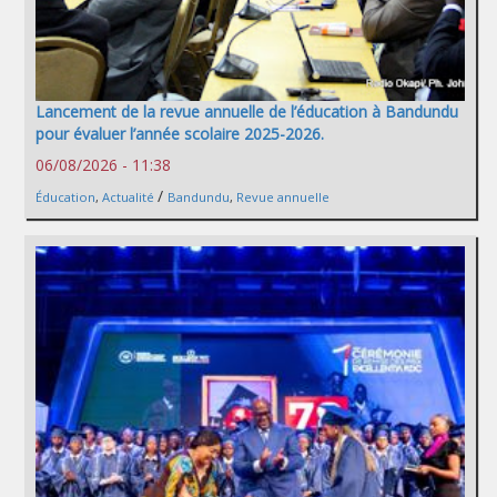
Lancement de la revue annuelle de l’éducation à Bandundu
pour évaluer l’année scolaire 2025-2026.
06/08/2026 - 11:38
/
Éducation
,
Actualité
Bandundu
,
Revue annuelle