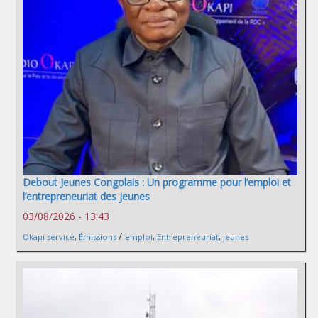
Debout Jeunes Congolais : Un programme pour l’emploi et
l’entrepreneuriat des jeunes
03/08/2026 - 13:43
/
Okapi service
,
Émissions
emploi
,
Entrepreneuriat
,
jeunes