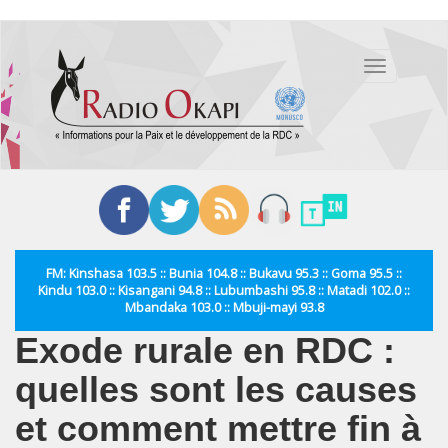
Aller
au
Toggle
contenu
navigation
principal
FM: Kinshasa 103.5 :: Bunia 104.8 :: Bukavu 95.3 :: Goma 95.5 ::
Kindu 103.0 :: Kisangani 94.8 :: Lubumbashi 95.8 :: Matadi 102.0 ::
Mbandaka 103.0 :: Mbuji-mayi 93.8
Exode rurale en RDC :
quelles sont les causes
et comment mettre fin à