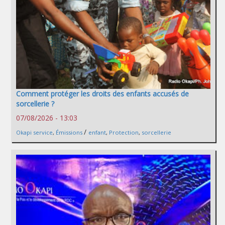
Comment protéger les droits des enfants accusés de
sorcellerie ?
07/08/2026 - 13:03
/
Okapi service
,
Émissions
enfant
,
Protection
,
sorcellerie