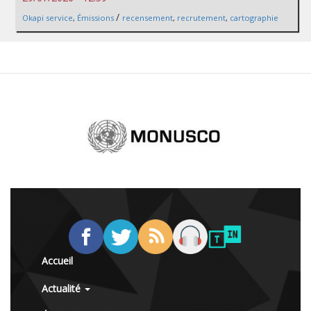
/
Okapi service
,
Émissions
recensement
,
recrutement
,
cartographie
Accueil
Actualité