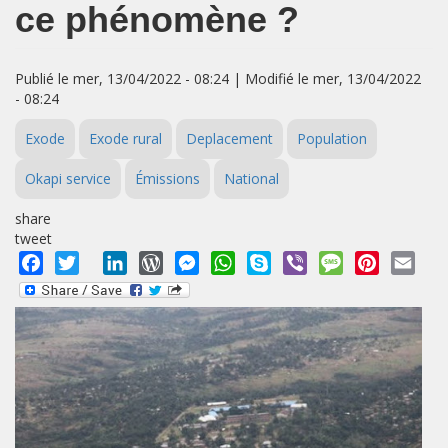
ce phénomène ?
Publié le mer, 13/04/2022 - 08:24 | Modifié le mer, 13/04/2022
- 08:24
Exode
Exode rural
Deplacement
Population
Okapi service
Émissions
National
share
tweet
Facebook
Twitter
LinkedIn
WordPress
Messenger
WhatsApp
Skype
Viber
Message
Pinterest
Emai