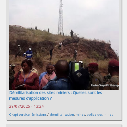
Démilitarisation des sites miniers : Quelles sont les
mesures d’application ?
29/07/2026 - 13:24
/
Okapi service
,
Émissions
démilitarisation
,
mines
,
police des mines