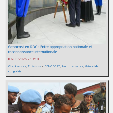
Genocost en RDC : Entre appropriation nationale et
reconnaissance internationale
07/08/2026 - 13:10
/
Okapi service
,
Émissions
GENOCOST
,
Reconnaissance
,
Génocide
congolais