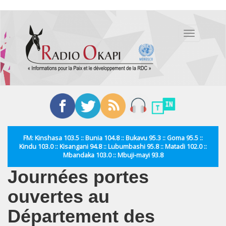
Aller
au
Toggle
contenu
navigation
principal
FM: Kinshasa 103.5 :: Bunia 104.8 :: Bukavu 95.3 :: Goma 95.5 ::
Kindu 103.0 :: Kisangani 94.8 :: Lubumbashi 95.8 :: Matadi 102.0 ::
Mbandaka 103.0 :: Mbuji-mayi 93.8
Journées portes
ouvertes au
Département des