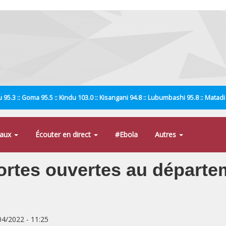
 95.3 :: Goma 95.5 :: Kindu 103.0 :: Kisangani 94.8 :: Lubumbashi 95.8 :: Matad
naux
Écouter en direct
#Ebola
Autres
ortes ouvertes au départ
/04/2022 - 11:25