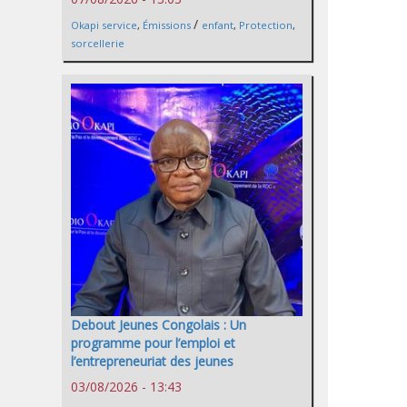
/
Okapi service
,
Émissions
enfant
,
Protection
,
sorcellerie
Debout Jeunes Congolais : Un
programme pour l’emploi et
l’entrepreneuriat des jeunes
03/08/2026 - 13:43