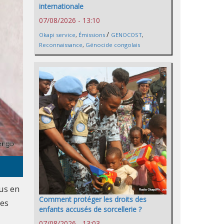
internationale
07/08/2026 - 13:10
/
Okapi service
,
Émissions
GENOCOST
,
Reconnaissance
,
Génocide congolais
us en
Comment protéger les droits des
les
enfants accusés de sorcellerie ?
07/08/2026 - 13:03