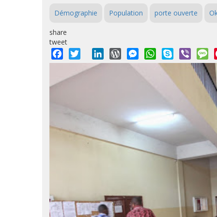
Démographie
Population
porte ouverte
Ok
share
tweet
Facebook
Twitter
LinkedIn
WordPress
Messenger
WhatsApp
Skype
Viber
M