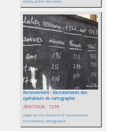
mines
,
police des mines
Recensement : Recrutements des
opérateurs de cartographie
29/07/2026 - 12:59
/
Okapi service
,
Émissions
recensement
,
recrutement
,
cartographie