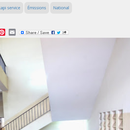
api service
Émissions
National
essage
Pinterest
Email